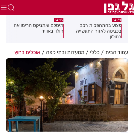
:58
13:05
14:15
תיסלם ואתניקס הרימו את
פצוע בתאונת אופנוע במרכז
גופ
חולון באוויר
חולון
עמוד הבית
כללי
מסעדות ובתי קפה
אוכלים בחוץ