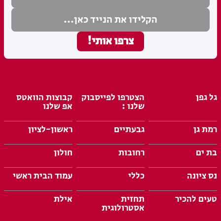
גל גפן
הצטרפו לפייסבוק
קבוצות הוואטס
שלנו :
אפ שלנו
רמת גן
גבעתיים
ראשון-לציון
בת ים
רחובות
חולון
נס ציונה
כללי
עמוד הבית ראשי
טעים להכיר
תחזית
אילת
אסטרולוגית