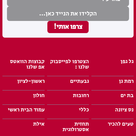
גל גפן
הצטרפו לפייסבוק
קבוצות הוואטס
שלנו :
אפ שלנו
רמת גן
גבעתיים
ראשון-לציון
בת ים
רחובות
חולון
נס ציונה
כללי
עמוד הבית ראשי
טעים להכיר
תחזית
אילת
אסטרולוגית