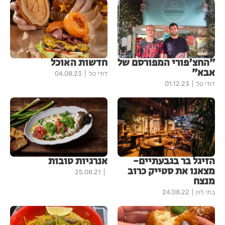
״החצ'פורי המפורסם של
חדשות האוכל
אבא״
דודי טל
04.08.23
דודי טל
01.12.23
הזיגל בר בגבעתיים-
אנרגיות טובות
מצאנו את סטייק כרוב
25.08.21
מנצח
בתי לוין
24.08.22