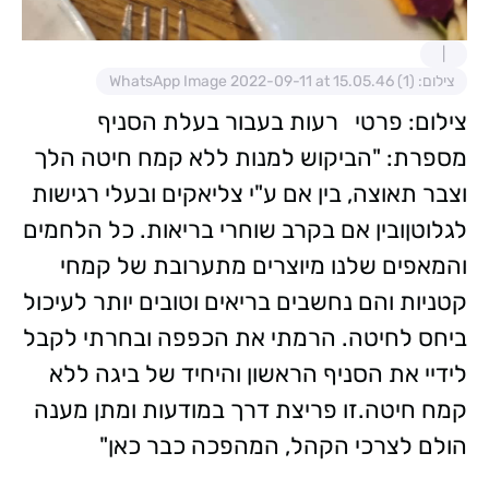
צילום: WhatsApp Image 2022-09-11 at 15.05.46 (1)
צילום: פרטי רעות בעבור בעלת הסניף
מספרת: "הביקוש למנות ללא קמח חיטה הלך
וצבר תאוצה, בין אם ע"י צליאקים ובעלי רגישות
לגלוטןובין אם בקרב שוחרי בריאות. כל הלחמים
והמאפים שלנו מיוצרים מתערובת של קמחי
קטניות והם נחשבים בריאים וטובים יותר לעיכול
ביחס לחיטה. הרמתי את הכפפה ובחרתי לקבל
לידיי את הסניף הראשון והיחיד של ביגה ללא
קמח חיטה.זו פריצת דרך במודעות ומתן מענה
הולם לצרכי הקהל, המהפכה כבר כאן"