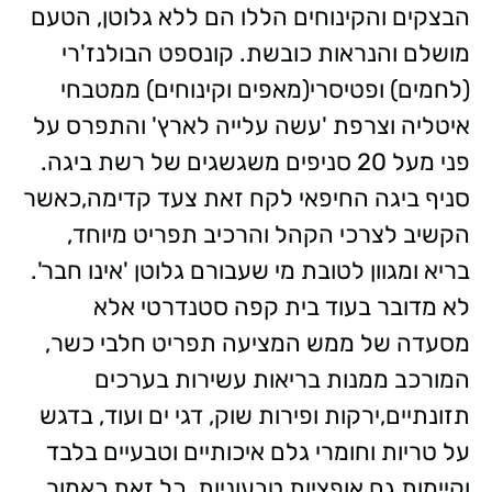
הבצקים והקינוחים הללו הם ללא גלוטן, הטעם
מושלם והנראות כובשת. קונספט הבולנז'רי
(לחמים) ופטיסרי(מאפים וקינוחים) ממטבחי
איטליה וצרפת 'עשה עלייה לארץ' והתפרס על
פני מעל 20 סניפים משגשגים של רשת ביגה.
סניף ביגה החיפאי לקח זאת צעד קדימה,כאשר
הקשיב לצרכי הקהל והרכיב תפריט מיוחד,
בריא ומגוון לטובת מי שעבורם גלוטן 'אינו חבר'.
לא מדובר בעוד בית קפה סטנדרטי אלא
מסעדה של ממש המציעה תפריט חלבי כשר,
המורכב ממנות בריאות עשירות בערכים
תזונתיים,ירקות ופירות שוק, דגי ים ועוד, בדגש
על טריות וחומרי גלם איכותיים וטבעיים בלבד
וקיימות גם אופציות טבעוניות. כל זאת כאמור