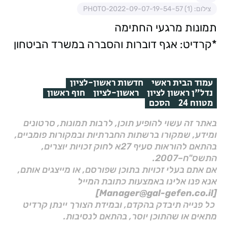
צילום: PHOTO-2022-09-07-19-54-57 (1)
תמונות מרגעי החתימה
*קרדיט: אגף דוברות והסברה במשרד הביטחון
עמוד הבית ראשי
חדשות ראשון-לציון
נדל"ן ראשון לציון
ראשון-לציון
חוף ראשון
מטווח 24
הסכם
באתר זה עשוי להופיע תוכן, לרבות תמונות, סרטונים
ומידע, שמקורו ברשתות החברתיות ובמקורות פומביים,
בהתאם להוראות סעיף 27א לחוק זכויות יוצרים,
התשס"ח–2007.
אם אתם בעלי זכויות בתוכן שפורסם, או מייצגים אותם,
אנא פנו אלינו באמצעות כתובת המייל
[Manager@gal-gefen.co.il]
כל פנייה תיבדק בהקדם, ובמידת הצורך יינתן קרדיט
מתאים או שהתוכן יוסר, בהתאם לנסיבות.