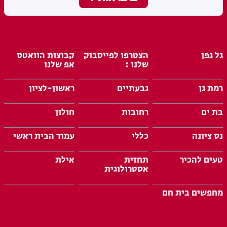
גל גפן
הצטרפו לפייסבוק
קבוצות הוואטס
שלנו :
אפ שלנו
רמת גן
גבעתיים
ראשון-לציון
בת ים
רחובות
חולון
נס ציונה
כללי
עמוד הבית ראשי
טעים להכיר
תחזית
אילת
אסטרולוגית
מחפשים בית חם