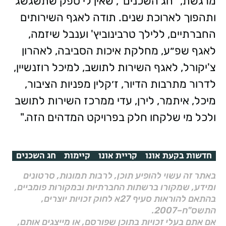
מרגשת, ״חג השכנים״, שאין לי ספק שתשגשג
ותהפוך לארוכת שנים. תודה לאגף השירותים
החברתיים, ללילך טרבינוביץ' וענבל שיזמה,
לאגף שפ״ע, מחלקת איכות הסביבה, לאהרון
צ'יקורל, לאגף השירות לתושב, למיכל רוזנשיין,
לדרור מתרבות הדיור, ז׳קלין מפניות הציבור,
מיכל, איתמר, לירן, עדי ממרכז השירות לתושב
ולכל מי שלקחו חלק בפרויקט המדהים הזה."
חדשות בקעת אונו
קריית אונו
קיימות
חג השכנים
באתר זה עשוי להופיע תוכן, לרבות תמונות, סרטונים
ומידע, שמקורו ברשתות החברתיות ובמקורות פומביים,
בהתאם להוראות סעיף 27א לחוק זכויות יוצרים,
התשס"ח–2007.
אם אתם בעלי זכויות בתוכן שפורסם, או מייצגים אותם,