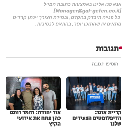
אנא פנו אלינו באמצעות כתובת המייל
[Manager@gal-gefen.co.il]
כל פנייה תיבדק בהקדם, ובמידת הצורך יינתן קרדיט
מתאים או שהתוכן יוסר, בהתאם לנסיבות.
תגובות
הוסיפו תגובה
קריית אונו:
אור יהודה: הזמר רותם
הדיפלומטים הצעירים
כהן פתח את אירועי
שלנו
הקיץ