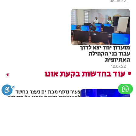
08.08.22
מועדון יחד יצא לדרך
עבור בני הקהילה
האתיופית
12.07.22
עוד בחדשות בקעת אונו
צעיר נוסף מבת ים נעצר בחשד
למעורבות זריקת רימון על מסעדה
סגירה
ביטול הבהובים
מונוכרום
ספיה
מערכת האתר
22.07.26
פוענחו אירועי הצתת רכבים וירי
בחולון, בת ים וראשון לציון