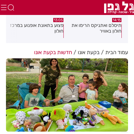
:58
13:05
14:15
תיסלם ואתניקס הרימו את
פצוע בתאונת אופנוע במרכז
גופ
חולון באוויר
חולון
עמוד הבית
בקעת אונו
חדשות בקעת אונו