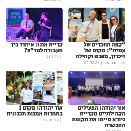
“קפה החברים של
קריית אונו: איחוד בין
עמית”: מקום של
העבודה למר"צ?
זיכרון, מפגש וקהילה
17.07.22
מערכת האתר
02.02.26
אור יהודה: הפעילים
אור יהודה: מקום 1
הקהילתיים מקריית
בתחרות אמנות תכנונית
גיורא סיימו את תקופת
22.06.22
ההכשרה