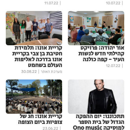
11.07.22
10.07.22
אור יהודה: פרויקט
קריית אונו: תלמידת
קהילתי חדש לנשות
חטיבת בן צבי בקריית
העיר - קפה כולנה
אונו בדרכה לאליפות
העולם בשחמט
12.07.22
מערכת האתר
30.08.22
תתכוננו: יום ההפקה
קריית אונו: חג של
הגדול של בית הספר
צופיות ביום הצופה
למוסיקה Ono music
23.06.22