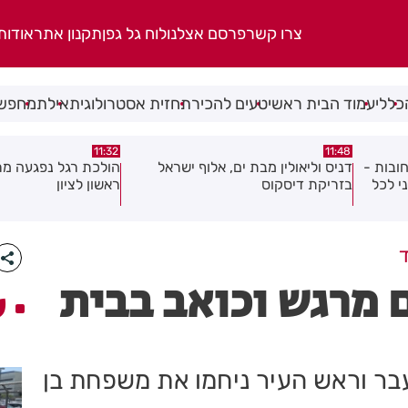
צרו קשר
פרסם אצלנו
לוח גל גפן
תקנון אתר
אודות
כללי
עמוד הבית ראשי
טעים להכיר
תחזית אסטרולוגית
אילת
מחפשי
10:46
11:32
אל
הולכת רגל נפגעה מרכב במרכז
עמותת שניר חילקה יל
ראשון לציון
בחולון ובת ים
ם מרגש וכואב בבית
ע
ר וראש העיר ניחמו את משפחת בן