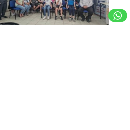
לוד: שי לפסח ל-27 משפחות שעלו
מאוקראינה
ניווט מקלדת
ביטול הבהובים
מונוכרום
ספיה
טקס חלוקה שי לחג הפסח למשפחות עולים חדשים
מאוקראינה שהגיעו ללוד נערך במועדון הקשישים בגני אביב
בעיר על ידי מועדון רוטרי לוד
גופן קריא
הגדלת גופן
הקטנת גופן
הגדלת מסך
27.04.22