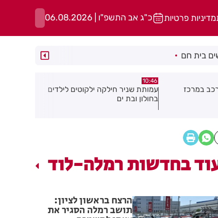
כ"ג אב התשפ"ו | 06.08.2026
מדיניות פרטיות
ם בית חם
10:29
10:30
קוטים לילדים
כתב אישום כנגד 3 קטינים בגין ביצוע
סגן ראש עיר
שוד במרכז חולון
מצטרף למפל
איזנקוט
וד בחדשות רמלה-לוד
הרצח בראשון לציון:
תושב רמלה הסגיר את