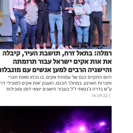
רמלה: בתאל זרח, תושבת העיר, קיבלה
את אות אקים ישראל עבור תרומתה
והישגיה הרבים למען אנשים עם מוגבלות
היום התקיים כנס של עמותת אקים, בו נכחו מאות חברי
וחברות הארגון. במהלך הכנס, הוענק 'אות אקים למובילי דרך
ע"ש נדרה ג'נטאזי ז"ל בעבור הישגים יוצאי דופן ומובילות
חברתית. השנה, נבחרה לקבל את האות תושבת רמלה,
14.09.22
בתאל זרח, בת 30 עם מוגבלות שכלית, שבחרה להגשים את
החלומות שלה ולהוכיח שהכל אפשרי .