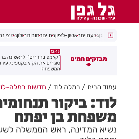
רמת גן
גבעתיים
ראשון-לציון
בת ים
רחובות
חולון
נס ציונה
11:48
12:45
קאמפ בהדרים": לראשונה ברחובות -
דניס וליאולין מבת ים, אלוף ישר
מבזקים חמים
וגרים את הקיץ בקמפינג עירוני לכל
בזריקת דיסקוס
משפחה!
עמוד הבית
רמלה לוד
חדשות רמלה-לוד
לוד: ביקור תנחומי
משפחת בן יפתח
נשיא המדינה, ראש הממשלה לשעב