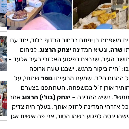
ת משפחת בן יפתח ברחוב הרדוף בלוד, יחד עם
תו
שרה
, ונשיא המדינה
יצחק הרצוג
, לניחום
 תושב העיר, שנרצח בפיגוע האכזרי בעיר אלעד -
מדינה. יאיר רביבו: "היה ביקור מרגש. ישבנו שעה ארוכה
 המנוח הי"ד. שמענו מרעייתו
נופר
שתחי', על
הותיר אורן ז"ל במשפחה. השתתפנו בצערם
 ממש!". נשיא המדינה –
יצחק (בוז'י) הרצוג
אמר
 אזרחי המדינה לחזק אותך. בעלך היה צדיק
הו ינסה לפגוע בשמו הטוב, אני פה אישית אגן