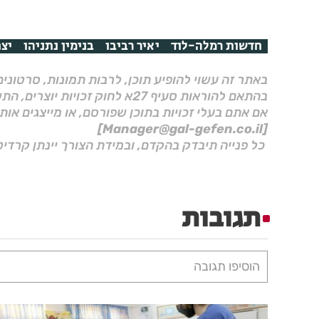
חדשות רמלה-לוד
יאיר רביבו
בנימין נתניהו
יצח
באתר זה עשוי להופיע תוכן, לרבות תמונות, סרטוני
בהתאם להוראות סעיף 27א לחוק זכויות יוצרים, התשס"ח–2007.
אם אתם בעלי זכויות בתוכן שפורסם, או מייצגים אות
[Manager@gal-gefen.co.il]
כל פנייה תיבדק בהקדם, ובמידת הצורך יינתן קרדיט
תגובות
הוסיפו תגובה