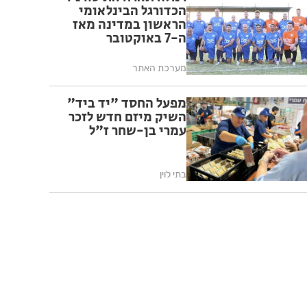
הכדורגל הבינלאומי
הראשון במדינה מאז
ה-7 באוקטובר
מערכת האתר
מפעל החסד "יד ביד"
השיק מיזם חדש לזכר
עמרי בן-שחר ז"ל
בתי לוין