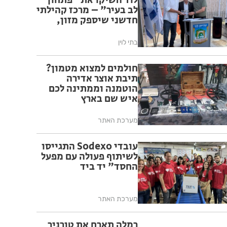
לוד השיקו את "פתחון
לב בעיר" – מרכז קהילתי
חדשני שיספק מזון,
ליווי אישי ומיצוי זכויות
לתושבי העיר
בתי לוין
חולמים למצוא מטמון?
תיבת אוצר אדירה
הוטמנה וממתינה לכם
איש שם בארץ
מערכת האתר
עובדי Sodexo התגייסו
לשיתוף פעולה עם מפעל
החסד" יד ביד
מערכת האתר
רמלה תארח את טורניר