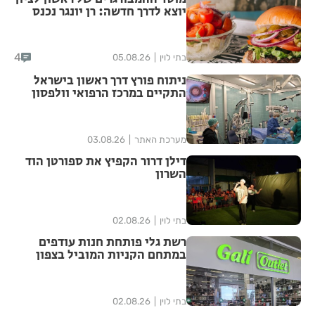
יוצא לדרך חדשה: רן יונגר נכנס
לבעלות על Garage Burger
4
בתי לוין
05.08.26
ניתוח פורץ דרך ראשון בישראל
התקיים במרכז הרפואי וולפסון
מערכת האתר
03.08.26
דילן דרור הקפיץ את ספורטן הוד
השרון
בתי לוין
02.08.26
רשת גלי פותחת חנות עודפים
במתחם הקניות המוביל בצפון
הארץ
בתי לוין
02.08.26