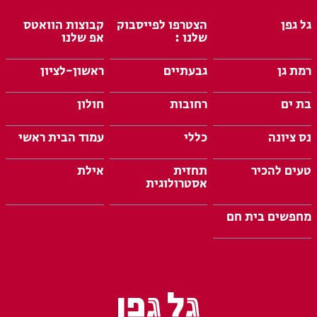
גל גפן
הצטרפו לפייסבוק
קבוצות הוואטס
שלנו :
אפ שלנו
רמת גן
גבעתיים
ראשון-לציון
בת ים
רחובות
חולון
נס ציונה
כללי
עמוד הבית ראשי
טעים להכיר
תחזית
אילת
אסטרולוגית
מחפשים בית חם