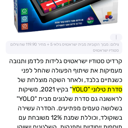
צילום: מבוך הקוביות מבית ישראטויס גילאי 5 + מחיר 119.90 שח צילום
סטודיו ישראטויס
קרדיט סטודיו ישראטויס גלידות פלדמן ותנובה
מעמיקות את שיתוף הפעולה שהחל לפני
כשנתיים בלבד, ולאחר השקה מוצלחת של
סדרת טילוני "YOLO
" בקיץ 2021, משיקות
לראשונה גם סדרת שלגונים מבית "YOLO"
בשלושה טעמים מפתיעים. הסדרה עשירה
בשוקולד, וכוללת שמנת 12% משובחת עם
תוספות ייחודיות ומפנקות. השלגונים ישווקו