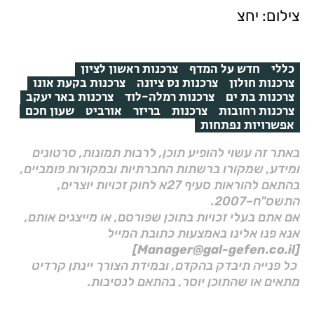
צילום: יחצ
כללי
חדש על המדף
צרכנות ראשון לציון
צרכנות חולון
צרכנות נס ציונה
צרכנות בקעת אונו
צרכנות בת ים
צרכנות רמלה-לוד
צרכנות באר יעקב
צרכנות רחובות
צרכנות
בריזר
אורביט
שעון חכם
אפשרויות נפתחות
באתר זה עשוי להופיע תוכן, לרבות תמונות, סרטונים
ומידע, שמקורו ברשתות החברתיות ובמקורות פומביים,
בהתאם להוראות סעיף 27א לחוק זכויות יוצרים,
התשס"ח–2007.
אם אתם בעלי זכויות בתוכן שפורסם, או מייצגים אותם,
אנא פנו אלינו באמצעות כתובת המייל
[Manager@gal-gefen.co.il]
כל פנייה תיבדק בהקדם, ובמידת הצורך יינתן קרדיט
מתאים או שהתוכן יוסר, בהתאם לנסיבות.