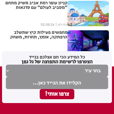
קניון עופר רמת אביב משיק מתחם
"מסביב לעולם” עם סדנאות
יצירה מתחלפות שיוקדשו לערים
אירופאיות נבחרות לכל המשפחה
בתי לוין
02.08.26
מחפשים פעילות קיץ שתשלב
הרפתקה, אומץ, תחרות, משחק
ודמיון לכל המשפחה? תגיעו
לmeex שרונים ותיהנו מ-7
אטרקציות בכרטיס אחד!
בתי לוין
30.07.26
כל המידע הכי חם אצלכם בנייד
הצטרפו לרשימת התפוצה של גל גפן