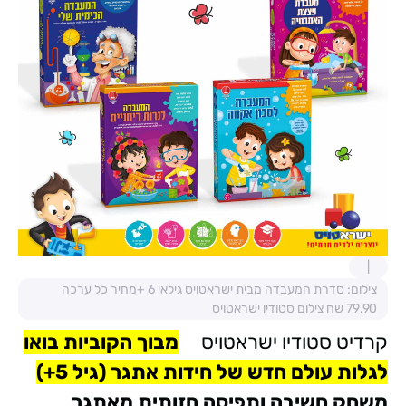
צילום: סדרת המעבדה מבית ישראטויס גילאי 6 +מחיר כל ערכה
79.90 שח צילום סטודיו ישראטויס
קרדיט סטודיו ישראטויס
מבוך הקוביות
בואו
לגלות עולם חדש של חידות אתגר (גיל 5+)
משחק חשיבה ותפיסה חזותית מאתגר