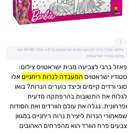
צילום: פאזל ברבי לצביעה מבית ישראטויס גיל 3+ מחיר 49.90 שח
צילום סטודיו ישראטויס
פאזל ברבי לצביעה מבית ישראטויס צילום:
סטודיו ישראטויס
המעבדה לנרות ריחניים
אלו
סוגי ורדים קיימים וכיצד בוערים הנרות? בואו
לגלות את התשובות בהרפתקה מדעית
ופרחונית. נגלה את עולם הוורדים ואת הסודות
שמאחורי הנרות ליצירת נרות ריחניים במגוון
צבעים פרח הוורד הוא מהפרחים האהובים