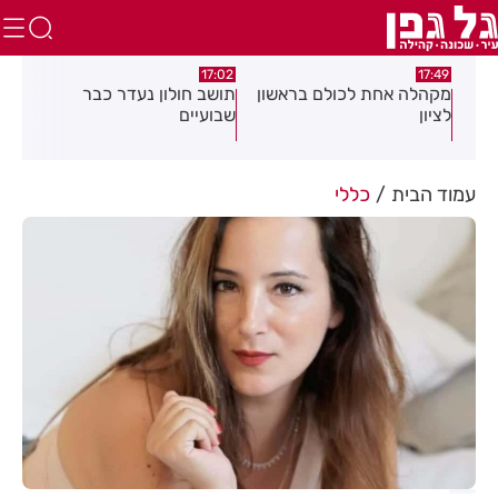
:21
17:02
17:49
ת
מקהלה אחת לכולם בראשון
תושב חולון נעדר כבר
"הר
לציון
שבועיים
עיר
חדש
במר
עמוד הבית
כללי