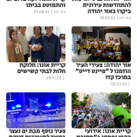
להתחדשות עירונית
והתמוטט בביתו
ביקרו באור יהודה
בתי לוין
29.08.22
בתי לוין
18.09.22
אור יהודה: צעירי העיר
קריית אונו: חלוקת
הוזמנו ל "פיינט דייט"
חלות לבתי קשישים
במרכז קזז
28.11.22
03.07.22
קריית אונו: אירועי
צעיר נוסף מבת ים נעצר