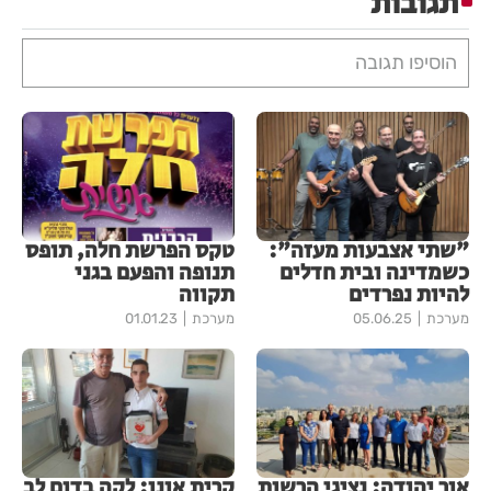
תגובות
הוסיפו תגובה
"שתי אצבעות מעזה":
טקס הפרשת חלה, תופס
כשמדינה ובית חדלים
תנופה והפעם בגני
להיות נפרדים
תקווה
מערכת
05.06.25
מערכת
01.01.23
אור יהודה: נציגי הרשות
קרית אונו: לקה בדום לב