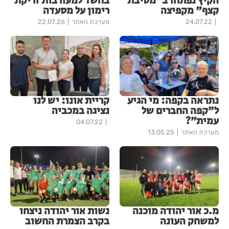
הקיץ נפתחו ב"מסיבת
בחשד למעורבות זריקת
קצף" מקפיצה
רימון על מסעדה
24.07.22
מערכת האתר
22.07.26
נתראה בקפה: מי הגיע
קריית אונו: יש לנו
ל״קפה החברים של
נציגה במכביה
עמית״?
04.07.22
מערכת האתר
13.05.25
מ.כ אור יהודה מוכנה
נשות אור יהודה ניצחו
למשחק העונה
בקרב הצמרת החשוב