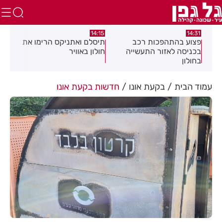
:05
14:15
14:31
מה
פצוע בהתהפכות רכב
תיסלם ואתניקס הרימו את
פצו
בכניסה לאזור התעשייה
חולון באוויר
חול
בחולון
עמוד הבית
בקעת אונו
חדשות בקעת אונו