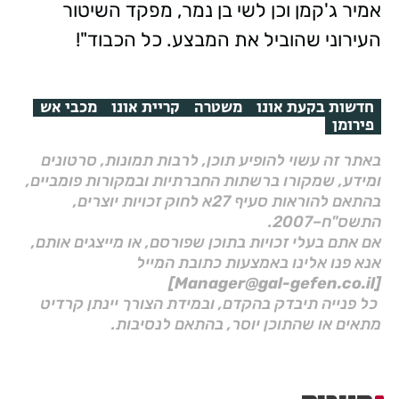
אמיר ג'קמן וכן לשי בן נמר, מפקד השיטור
העירוני שהוביל את המבצע. כל הכבוד"!
חדשות בקעת אונו
משטרה
קריית אונו
מכבי אש
פירומן
באתר זה עשוי להופיע תוכן, לרבות תמונות, סרטונים
ומידע, שמקורו ברשתות החברתיות ובמקורות פומביים,
בהתאם להוראות סעיף 27א לחוק זכויות יוצרים,
התשס"ח–2007.
אם אתם בעלי זכויות בתוכן שפורסם, או מייצגים אותם,
אנא פנו אלינו באמצעות כתובת המייל
[Manager@gal-gefen.co.il]
כל פנייה תיבדק בהקדם, ובמידת הצורך יינתן קרדיט
מתאים או שהתוכן יוסר, בהתאם לנסיבות.