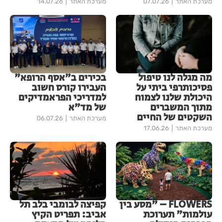
מערכת האתר
07.07.26
מערכת האתר
14.07.26
מה מגלה לנו טיפול
בכירים ב"אסף הרופא"
פסיכותרפי ביתי על
העבירו קורס חשוב
היכולת שלנו לצמוח
למדריכי הפראמדיקים
מתוך המשברים
של מד"א
השקטים של החיים
מערכת האתר
06.07.26
מערכת האתר
17.06.26
FLOWERS – "מסע בין
קפיצה לבומבי בלב תל
עולמות" תערוכת
אביב: תפריט הקיץ