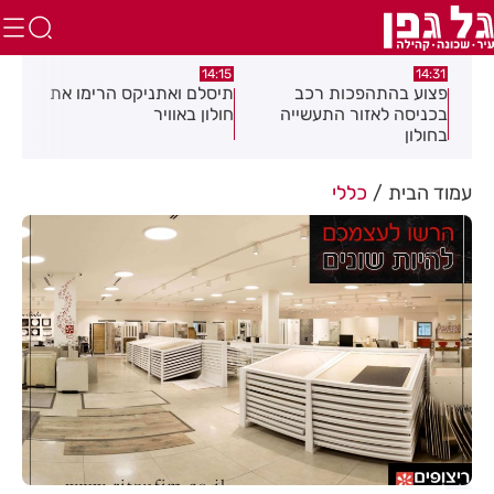
13:05
14:15
14:31
ה
פצוע בהתהפכות רכב
תיסלם ואתניקס הרימו את
פצוע
בכניסה לאזור התעשייה
חולון באוויר
חולון
בחולון
עמוד הבית
כללי