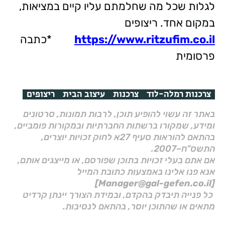
לגלות שכל מה שחלמתם עליו קיים במציאות,
במקום אחד. ריצופים
https://www.ritzufim.co.il
*כתבה
פרסומית
צרכנות רמלה-לוד
צרכנות
עיצוב הבית
ריצופים
באתר זה עשוי להופיע תוכן, לרבות תמונות, סרטונים
ומידע, שמקורו ברשתות החברתיות ובמקורות פומביים,
בהתאם להוראות סעיף 27א לחוק זכויות יוצרים,
התשס"ח–2007.
אם אתם בעלי זכויות בתוכן שפורסם, או מייצגים אותם,
אנא פנו אלינו באמצעות כתובת המייל
[Manager@gal-gefen.co.il]
כל פנייה תיבדק בהקדם, ובמידת הצורך יינתן קרדיט
מתאים או שהתוכן יוסר, בהתאם לנסיבות.