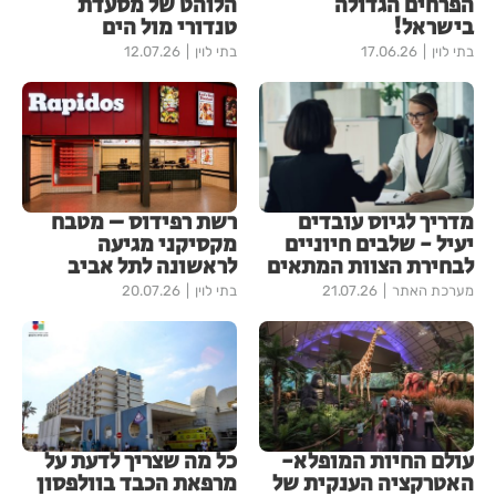
הפרחים הגדולה
הלוהט של מסעדת
בישראל!
טנדורי מול הים
בתי לוין
17.06.26
בתי לוין
12.07.26
מדריך לגיוס עובדים
רשת רפידוס – מטבח
יעיל - שלבים חיוניים
מקסיקני מגיעה
לבחירת הצוות המתאים
לראשונה לתל אביב
מערכת האתר
21.07.26
בתי לוין
20.07.26
עולם החיות המופלא-
כל מה שצריך לדעת על
האטרקציה הענקית של
מרפאת הכבד בוולפסון