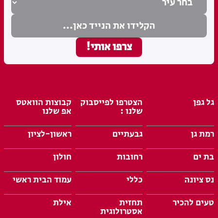
גל גפן
הצטרפו לפייסבוק
קבוצות הוואטס
שלנו :
אפ שלנו
רמת גן
גבעתיים
ראשון-לציון
בת ים
רחובות
חולון
נס ציונה
כללי
עמוד הבית ראשי
טעים להכיר
תחזית
אילת
אסטרולוגית