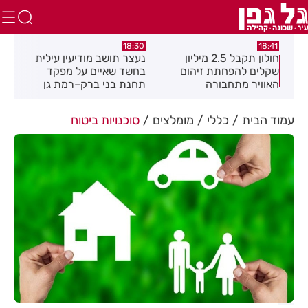
17:49
18:30
18:41
חולון תקבל 2.5 מיליון
נעצר תושב מודיעין עילית
מקהל
שקלים להפחתת זיהום
בחשד שאיים על מפקד
לציון
האוויר מתחבורה
תחנת בני ברק–רמת גן
בקבוצת ווטסאפ
עמוד הבית
כללי
מומלצים
סוכנויות ביטוח