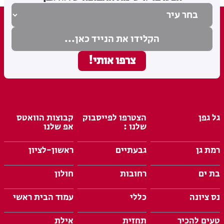
גל גפן
הצטרפו לפייסבוק
קבוצות הוואטס
שלנו :
אפ שלנו
רמת גן
גבעתיים
ראשון-לציון
בת ים
רחובות
חולון
נס ציונה
כללי
עמוד הבית ראשי
טעים להכיר
תחזית
אילת