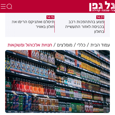
:58
13:05
14:15
תיסלם ואתניקס הרימו את
פצוע בתאונת אופנוע במרכז
גופ
חולון באוויר
חולון
עמוד הבית
כללי
מומלצים
חנויות אלכוהול ומשקאות