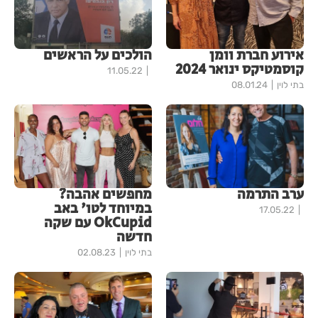
אירוע חברת וומן
הולכים על הראשים
קוסמטיקס ינואר 2024
11.05.22
בתי לוין
08.01.24
ערב התרמה
מחפשים אהבה?
במיוחד לטו' באב
17.05.22
OkCupid עם שקה
חדשה
בתי לוין
02.08.23