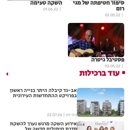
סיפור חטיפתה של מגי
השקה טעימה
רום
01.06.22
02.05.22
פסטיבל גיטרה
03.05.22
עוד ברכילות
אב-גד קיבלה היתר בנייה ראשון
בפרויקט ההתחדשות העירונית
"צלח שלום" בשכונת עמישב
בפתח תקווה
בתי לוין
22.07.26
אירוע השקה מרגש נערך להשקת
סדרת חיתולים חדשה של