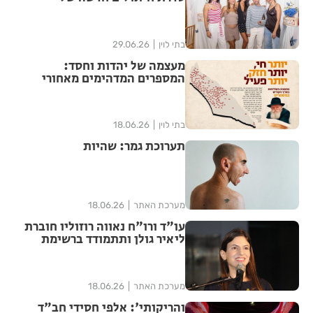
"האגיס" מבית קימברלי קלארק
בתי לוין
29.06.26
מעצמה של יהדות וחסד:
המספרים המדהימים מאחורי
ממלכת חב"ד בישראל נחשפים
בתי לוין
18.06.26
תערוכת גמר: שהיות
מערכת האתר
18.06.26
עו"ד ורו"ח נאווה רוזוליו חוברת
ליאיר גולן ותתמודד ברשימת
"הדמוקרטים" לכנסת ה-26
מערכת האתר
18.06.26
והריקותי': אלפי חסידי חב"ד