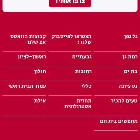
גל גפן
הצטרפו לפייסבוק
קבוצות הוואטס
שלנו :
אפ שלנו
רמת גן
גבעתיים
ראשון-לציון
בת ים
רחובות
חולון
נס ציונה
כללי
עמוד הבית ראשי
טעים להכיר
תחזית
אילת
אסטרולוגית
מחפשים בית חם