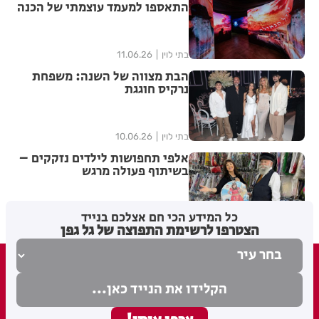
התאספו למעמד עוצמתי של הכנה
לג' תמוז | שידור חוזר
בתי לוין
11.06.26
הבת מצווה של השנה: משפחת
נרקיס חוגגת
בתי לוין
10.06.26
אלפי תחפושות לילדים נזקקים –
בשיתוף פעולה מרגש
כל המידע הכי חם אצלכם בנייד
בתי לוין
25.02.26
הצטרפו לרשימת התפוצה של גל גפן