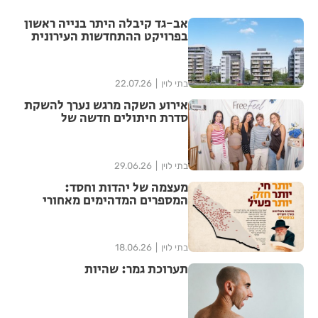
אב-גד קיבלה היתר בנייה ראשון
בפרויקט ההתחדשות העירונית
"צלח שלום" בשכונת עמישב
בפתח תקווה
בתי לוין
22.07.26
אירוע השקה מרגש נערך להשקת
סדרת חיתולים חדשה של
"האגיס" מבית קימברלי קלארק
בתי לוין
29.06.26
מעצמה של יהדות וחסד:
המספרים המדהימים מאחורי
ממלכת חב"ד בישראל נחשפים
בתי לוין
18.06.26
תערוכת גמר: שהיות