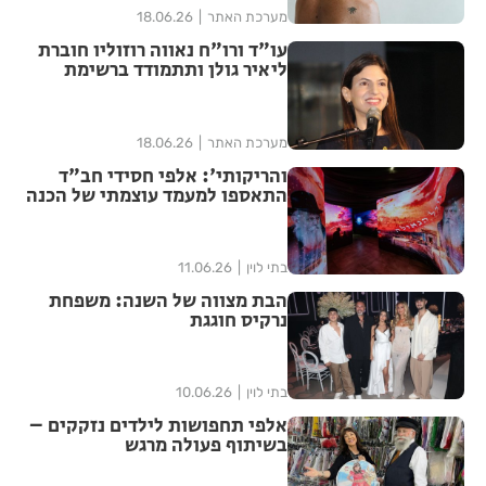
מערכת האתר
18.06.26
עו"ד ורו"ח נאווה רוזוליו חוברת
ליאיר גולן ותתמודד ברשימת
"הדמוקרטים" לכנסת ה-26
מערכת האתר
18.06.26
והריקותי': אלפי חסידי חב"ד
התאספו למעמד עוצמתי של הכנה
לג' תמוז | שידור חוזר
בתי לוין
11.06.26
הבת מצווה של השנה: משפחת
נרקיס חוגגת
בתי לוין
10.06.26
אלפי תחפושות לילדים נזקקים –
בשיתוף פעולה מרגש