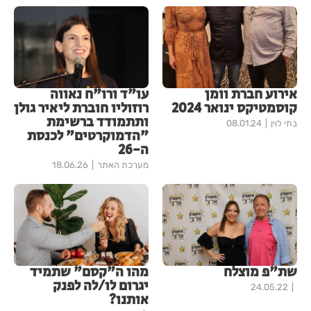
אירוע חברת וומן
עו"ד ורו"ח נאווה
קוסמטיקס ינואר 2024
רוזוליו חוברת ליאיר גולן
ותתמודד ברשימת
בתי לוין
08.01.24
"הדמוקרטים" לכנסת
ה-26
מערכת האתר
18.06.26
שת"פ מוצלח
מהו ה"קסם" שתמיד
יגרום לו/לה לפנק
24.05.22
אותנו?