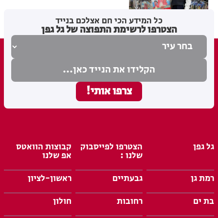
בתי לוין
25.02.26
כל המידע הכי חם אצלכם בנייד
הצטרפו לרשימת התפוצה של גל גפן
גל גפן
הצטרפו לפייסבוק
קבוצות הוואטס
שלנו :
אפ שלנו
רמת גן
גבעתיים
ראשון-לציון
בת ים
רחובות
חולון