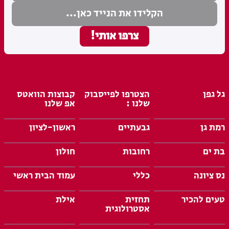
גל גפן
הצטרפו לפייסבוק
קבוצות הוואטס
שלנו :
אפ שלנו
רמת גן
גבעתיים
ראשון-לציון
בת ים
רחובות
חולון
נס ציונה
כללי
עמוד הבית ראשי
טעים להכיר
תחזית
אילת
אסטרולוגית