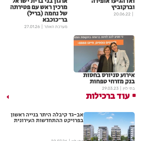
ואז הגיעו אופירה
ארגון בני ברית ישראל
וברקוביץ
מרכין ראש עם פטירתה
של נחמה (בריל)
20.06.22
בר־כוכבא
מערכת האתר
27.01.26
אירוע סניורס בחסות
בנק מזרחי טפחות
בתי לוין
29.03.23
עוד ברכילות
אב-גד קיבלה היתר בנייה ראשון
בפרויקט ההתחדשות העירונית
"צלח שלום" בשכונת עמישב
בפתח תקווה