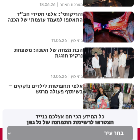
מערכת האתר
18.06.26
והריקותי': אלפי חסידי חב"ד
התאספו למעמד עוצמתי של הכנה
לג' תמוז | שידור חוזר
בתי לוין
11.06.26
הבת מצווה של השנה: משפחת
נרקיס חוגגת
בתי לוין
10.06.26
אלפי תחפושות לילדים נזקקים –
בשיתוף פעולה מרגש
בתי לוין
25.02.26
כל המידע הכי חם אצלכם בנייד
הצטרפו לרשימת התפוצה של גל גפן