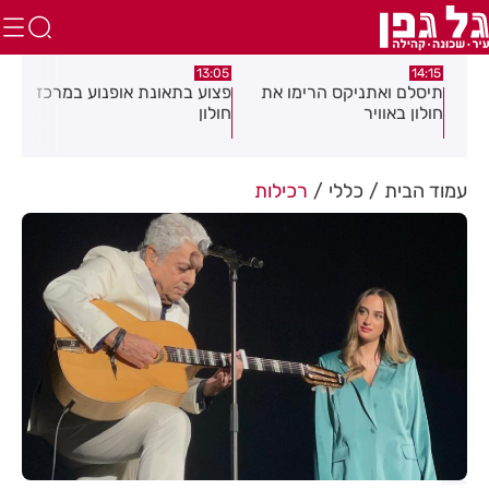
:58
13:05
14:15
תיסלם ואתניקס הרימו את
פצוע בתאונת אופנוע במרכז
גופ
חולון באוויר
חולון
עמוד הבית
כללי
רכילות