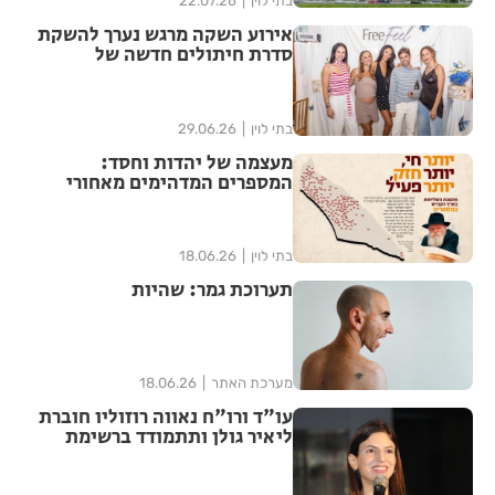
בתי לוין
22.07.26
אירוע השקה מרגש נערך להשקת
סדרת חיתולים חדשה של
"האגיס" מבית קימברלי קלארק
בתי לוין
29.06.26
מעצמה של יהדות וחסד:
המספרים המדהימים מאחורי
ממלכת חב"ד בישראל נחשפים
בתי לוין
18.06.26
תערוכת גמר: שהיות
מערכת האתר
18.06.26
עו"ד ורו"ח נאווה רוזוליו חוברת
ליאיר גולן ותתמודד ברשימת
"הדמוקרטים" לכנסת ה-26