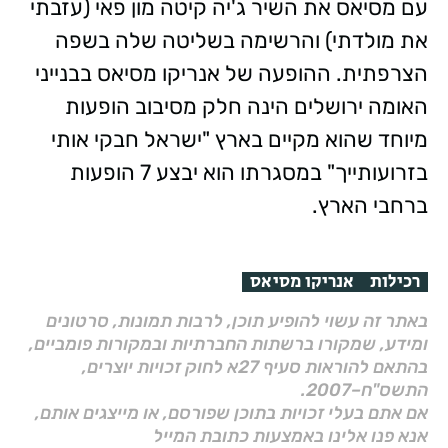
עם מסיאס את השיר ג'יה קיטה מון פאי (עזבתי
את מולדתי) והרשימה בשליטה שלה בשפה
הצרפתית. ההופעה של אנריקו מסיאס בבנייני
האומה ירושלים הינה חלק מסיבוב הופעות
מיוחד שהוא מקיים בארץ "ישראל חבקי אותי
בזרועותייך" במסגרתו הוא יבצע 7 הופעות
ברחבי הארץ.
רכילות
אנריקו מסיאס
באתר זה עשוי להופיע תוכן, לרבות תמונות, סרטונים
ומידע, שמקורו ברשתות החברתיות ובמקורות פומביים,
בהתאם להוראות סעיף 27א לחוק זכויות יוצרים,
התשס"ח–2007.
אם אתם בעלי זכויות בתוכן שפורסם, או מייצגים אותם,
אנא פנו אלינו באמצעות כתובת המייל