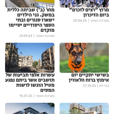
מרוץ "רצים לזכרם"
מחר (ב') שביתה כללית
ביום הזיכרון
במשק. גני הילדים
ישארו סגורים ובתי
מערכת האתר
20.04.25
הספר היסודיים יסיימו
מוקדם
מערכת האתר
01.09.24
בשישי יתקיים יום
עשרות אלפי תביעות של
אימוץ ברוח הלאווין
תושבים אשר ביתם נפגע
מטיל הוגשו לרשות
בתי לוין
27.10.25
המסים
מערכת האתר
15.07.25