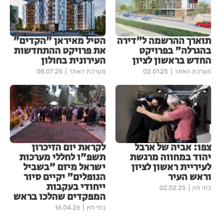
תוארך ההרשמה ל"דירה
הטיל מאיראן "הקדים"
בהגרלה" בפרויקט
את פרויקט ההתחדשות
החדש בראשון לציון
העירונית בחולון
מערכת האתר
02.01.25
מערכת האתר
08.07.25
צפו: אביה של ארבל
לקראת יום הזיכרון
יהוד במחווה מרגשת
תשפ"ו לחללי מערכות
לעיריית ראשון לציון
ישראל מיזם "בשביל
וראש העיר
הנופלים" יקיים סיור
ייחודי בעקבות
בתי לוין
02.02.25
המפקדים שהלכו בראש
בתי לוין
16.04.26