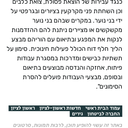
כנגד עבירות של הוצאת פסולת, צואת כלבים
וכן השחתת פני מקרקעין בציורים ובגרפטי על
ידי בני נוער. במקרים שבהם בני נוער
מקשקשים או מציירים ניתנת להם ההזדמנות
לנקות את המפגע ובתיאום עם הוריהם מבצע
הליך חלף דוח הכולל פעילות חינוכית. סימון על
תשתיות כבישים ומדרכות במסגרת עבודות
פיתוח, אחזקה והנדסה מבוצעים בתיאום
ובסופם, מבצעי העבודות פועלים להסרת
הסימונים".
עמוד הבית ראשי
חדשות ראשון-לציון
ראשון לציון
החברה לביטחון
גירים
באתר זה עשוי להופיע תוכן, לרבות תמונות, סרטונים