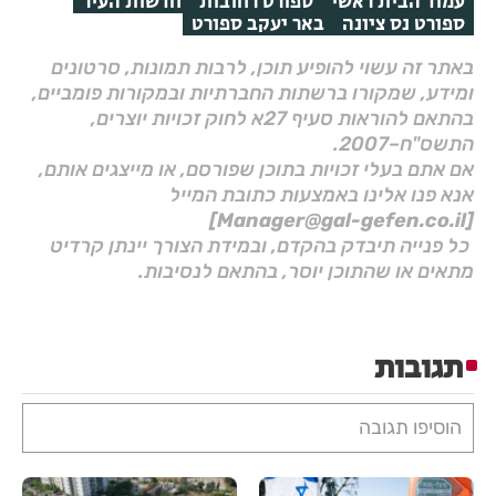
עמוד הבית ראשי
ספורט רחובות
חדשות העיר
ספורט נס ציונה
באר יעקב ספורט
באתר זה עשוי להופיע תוכן, לרבות תמונות, סרטונים
ומידע, שמקורו ברשתות החברתיות ובמקורות פומביים,
בהתאם להוראות סעיף 27א לחוק זכויות יוצרים,
התשס"ח–2007.
אם אתם בעלי זכויות בתוכן שפורסם, או מייצגים אותם,
אנא פנו אלינו באמצעות כתובת המייל
[Manager@gal-gefen.co.il]
כל פנייה תיבדק בהקדם, ובמידת הצורך יינתן קרדיט
מתאים או שהתוכן יוסר, בהתאם לנסיבות.
תגובות
הוסיפו תגובה