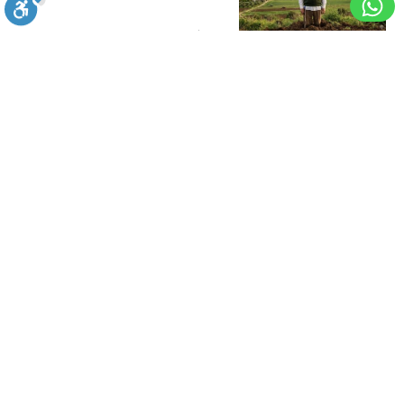
בתי לוין
31.07.26
פרשת ואתחנן: מתנת חינם
מאלוקים
סגירה
ביטול הבהובים
מונוכרום
ספיה
מערכת האתר
24.07.26
ניגודיות גבוהה
שחור צהוב
היפוך צבעים
הדגשת כותרות
בעקבות מזג האוויר: איסור
הבערת אש בחודש הקרוב
הדגשת קישורים
תיאור קבוע
גופן קריא
הגדלת גופן
מערכת האתר
23.07.26
תשעה באב: הלל מתוך שתיקה
הקטנת גופן
הגדלת מסך
הקטנת מסך
מצב קריאה
אתר
האינטרנט
אינו זמין
מערכת
22.07.26
בפרוטוקול
IPv6
מוסדות חינוך ומבני ציבור חדשים
בבת ים בעלות של עשרות מיליוני