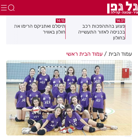
:05
14:15
14:31
מה
פצוע בהתהפכות רכב
תיסלם ואתניקס הרימו את
פצו
בכניסה לאזור התעשייה
חולון באוויר
חול
בחולון
עמוד הבית
עמוד הבית ראשי