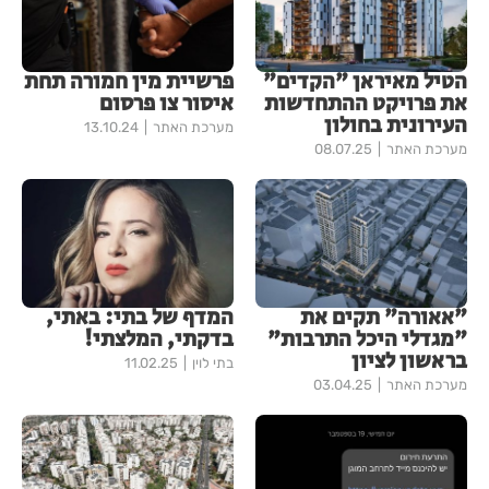
הטיל מאיראן "הקדים"
פרשיית מין חמורה תחת
את פרויקט ההתחדשות
איסור צו פרסום
העירונית בחולון
מערכת האתר
13.10.24
מערכת האתר
08.07.25
"אאורה" תקים את
המדף של בתי: באתי,
"מגדלי היכל התרבות"
בדקתי, המלצתי!
בראשון לציון
בתי לוין
11.02.25
מערכת האתר
03.04.25