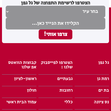
הצטרפו לרשימת התפוצה של גל גפן
גל גפן
הצטרפו לפייסבוק
קבוצות הוואטס
שלנו :
אפ שלנו
רמת גן
גבעתיים
ראשון-לציון
בת ים
רחובות
חולון
נס ציונה
כללי
עמוד הבית ראשי