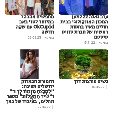
ערב גאלה 22 למען
מחפשים אהבה?
המכון האונקולוגי בבית
במיוחד לטו' באב
חולים מאיר בחסות
OkCupid עם שקה
ראשית של חברת סוויס
חדשה
סיסטם
בתי לוין
02.08.23
בתי לוין
15.11.22
נשים פורצות דרך
תזמורת הבארוק
ירושלים מציגה:
15.05.22
"לַֽ֜מְנַצֵּ֗חַ מִזְמ֥וֹר לְדָוִֽד"
ו"שִׁ֥יר הַֽמַּֽעֲל֗וֹת" מספר
תהלים, בעיבוד של באך
27.04.22