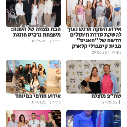
אירוע השקה מרגש נערך
הבת מצווה של השנה:
להשקת סדרת חיתולים
משפחת נרקיס חוגגת
חדשה של "האגיס"
בתי לוין
10.06.26
מבית קימברלי קלארק
בתי לוין
29.06.26
שת"פ מוצלח
אירוע חורפי במיוחד
24.05.22
בתי לוין
07.01.25