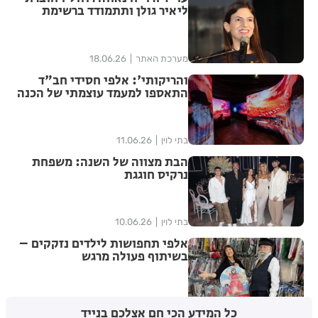
ליאיר גולן ותתמודד ברשימת
"הדמוקרטים" לכנסת ה-26
מערכת האתר
18.06.26
והריקותי': אלפי חסידי חב"ד
התאספו למעמד עוצמתי של הכנה
לג' תמוז | שידור חוזר
בתי לוין
11.06.26
הבת מצווה של השנה: משפחת
נרקיס חוגגת
בתי לוין
10.06.26
אלפי תחפושות לילדים נזקקים –
בשיתוף פעולה מרגש
בתי לוין
25.02.26
כל המידע הכי חם אצלכם בנייד