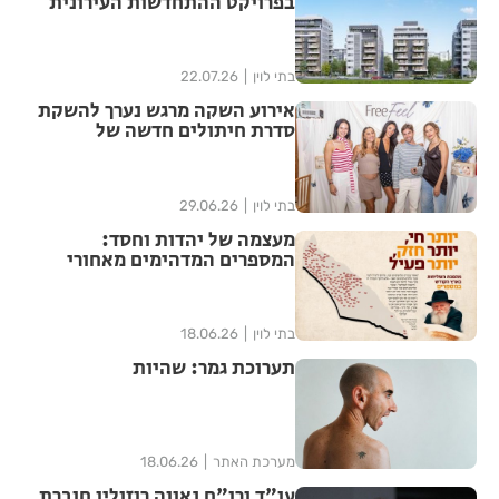
בפרויקט ההתחדשות העירונית
"צלח שלום" בשכונת עמישב
בפתח תקווה
בתי לוין
22.07.26
אירוע השקה מרגש נערך להשקת
סדרת חיתולים חדשה של
"האגיס" מבית קימברלי קלארק
בתי לוין
29.06.26
מעצמה של יהדות וחסד:
המספרים המדהימים מאחורי
ממלכת חב"ד בישראל נחשפים
בתי לוין
18.06.26
תערוכת גמר: שהיות
מערכת האתר
18.06.26
עו"ד ורו"ח נאווה רוזוליו חוברת