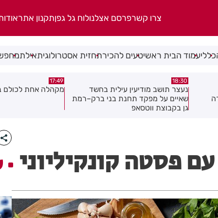
צרו קשר
פרסם אצלנו
לוח גל גפן
תקנון אתר
אודות
כללי
עמוד הבית ראשי
טעים להכיר
תחזית אסטרולוגית
אילת
מחפשי
17:02
17:49
ד
מקהלה אחת לכולם בראשון לציון
תושב חולון נעדר כבר
ק–רמת
ע