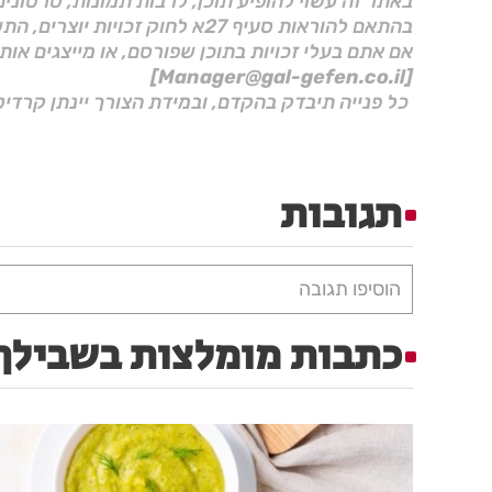
באתר זה עשוי להופיע תוכן, לרבות תמונות, סרטוני
בהתאם להוראות סעיף 27א לחוק זכויות יוצרים, התשס"ח–2007.
אם אתם בעלי זכויות בתוכן שפורסם, או מייצגים אות
[Manager@gal-gefen.co.il]
כל פנייה תיבדק בהקדם, ובמידת הצורך יינתן קרדיט
תגובות
הוסיפו תגובה
כתבות מומלצות בשבילך