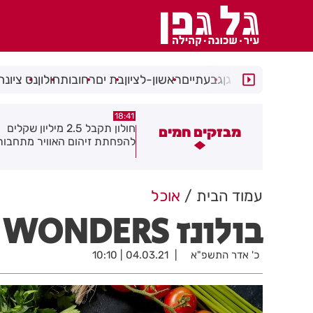
רמת גן
גבעתיים
ראשון-לציון
בת ים
רחובות
חולון
נס ציונה
18:30
18:41
חולון תקבל 2.5 מיליון שקלים
נעצר תושב מודיעין עילית בחש
מבזקים חמים
הפחתת זיהום האוויר מתחבורה
שאיים על מפקד תחנת בני בר
גן בקבוצת ווטסאפ
עמוד הבית
אוכל
בולונז WONDERS עם פסטה קונקיליוני
כ' אדר התשפ"א
04.03.21 | 10:10