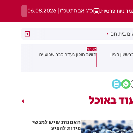
כ"ג אב התשפ"ו | 06.08.2026
מדיניות פרטיות
ם בית חם
15:13
15:21
 שבועיים
"הרצל שמח בחמישי": עיריית רחובות
נפגעת בעבו
יוצאת ביוזמה חדשה לעידוד העסקים
שחשוב לדעת
במרכז העיר
שלך
וד באוכל
האמנות שיש למגשי
פירות להציע