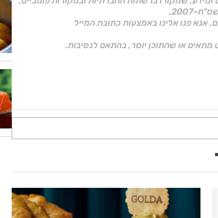
ם ומידע, שמקורו ברשתות החברתיות ובמקורות פומביים,
ם, אנא פנו אלינו באמצעות כתובת המייל
 מתאים או שהתוכן יוסר, בהתאם לנסיבות.