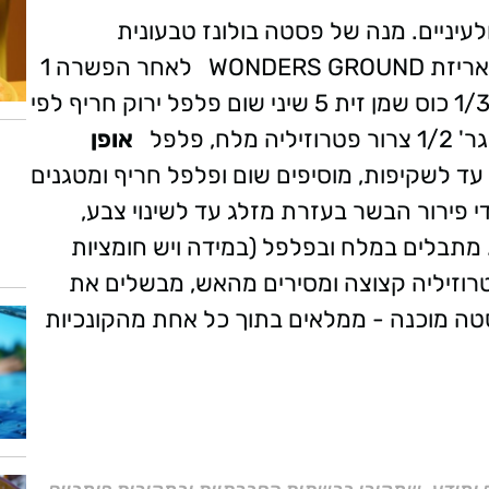
יניים. מנה של פסטה בולונז טבעונית
אריזת WONDERS GROUND לאחר הפשרה 1
חבילת פסטה קונקיליוני ענקיים 1 בצל גדול 1/3 כוס שמן זית 5 שיני שום פלפל ירוק חריף לפי
אופן
עד לשקיפות, מוסיפים שום ופלפל חריף ומטגנים
י פירור הבשר בעזרת מזלג עד לשינוי צבע,
שלים 10 דקות נוספות. מתבלים במלח ובפלפל (במידה ויש חומציות
טרוזיליה קצוצה ומסירים מהאש, מבשלים את
 מוכנה - ממלאים בתוך כל אחת מהקונכיות