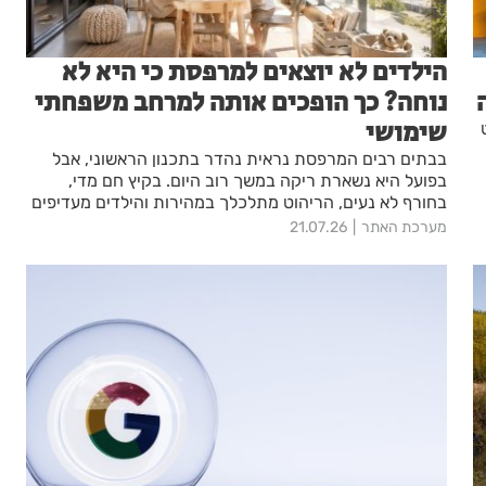
הילדים לא יוצאים למרפסת כי היא לא
נוחה? כך הופכים אותה למרחב משפחתי
שימושי
בבתים רבים המרפסת נראית נהדר בתכנון הראשוני, אבל
בפועל היא נשארת ריקה במשך רוב היום. בקיץ חם מדי,
בחורף לא נעים, הריהוט מתלכלך במהירות והילדים מעדיפים
להישאר בסלון. עם הזמן המרפסת הופכת לאזור מעבר,
מערכת האתר
21.07.26
למקום לאחסון חפצים או לפינה שמשתמשים בה רק כאשר
מגיעים אורחים.