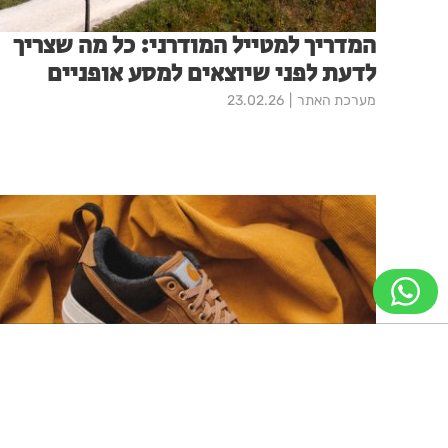
המדריך למטייל המודרני: כל מה שצריך
לדעת לפני שיוצאים למסע אופניים
מערכת האתר
23.02.26
ניווט מקלדת
ביטול הבהובים
מונוכרום
ספיה
איך נעלי סניקרס לגברים הפכו לכרטיס