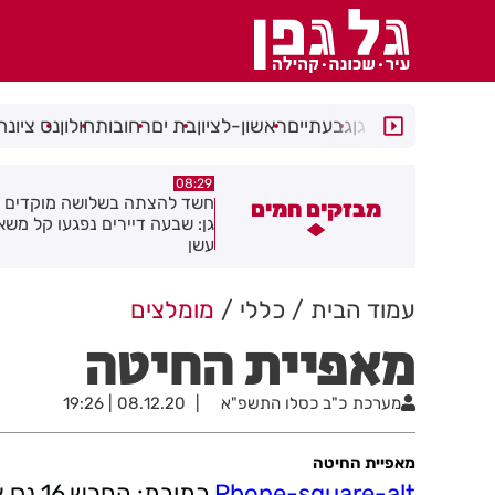
רמת גן
גבעתיים
ראשון-לציון
בת ים
רחובות
חולון
נס ציונה
05:43
08:29
שד להצתה בשלושה מוקדים ברמת
הסוף לקורקינטים הציבוריים בח
מבזקים חמים
ן: שבעה דיירים נפגעו קל משאיפת
שן
עמוד הבית
כללי
מומלצים
מאפיית החיטה
מערכת
כ"ב כסלו התשפ"א
08.12.20 | 19:26
מאפיית החיטה
Phone-square-alt
כתובת: החרש 16 נס ציונה טלפון: