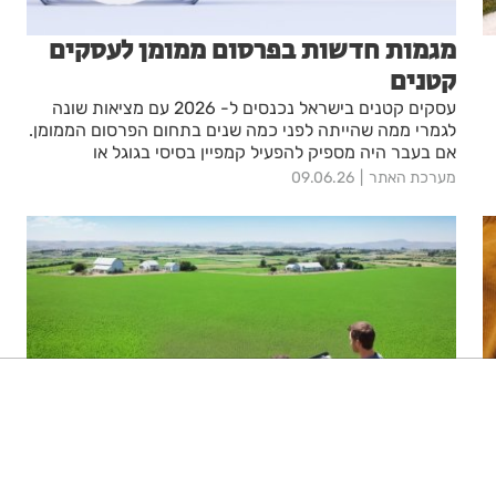
מגמות חדשות בפרסום ממומן לעסקים
קטנים
עסקים קטנים בישראל נכנסים ל- 2026 עם מציאות שונה
לגמרי ממה שהייתה לפני כמה שנים בתחום הפרסום הממומן.
אם בעבר היה מספיק להפעיל קמפיין בסיסי בגוגל או
בפייסבוק כדי לראות לידים, היום התחרות גבוהה יותר,
מערכת האתר
09.06.26
העלויות עולות, והמערכות עצמן הופכות לאוטומטיות
ומורכבות יותר. בתוך השינוי הזה, עסקים קטנים נדרשים
לחשוב אחרת על הדרך שבה הם מפרסמים ומנהלים תקציבי
שיווק.
ניגודיות גבוהה
שחור צהוב
היפוך צבעים
הדגשת כותרות
כיצד למצוא נכס למכירה שיתאים