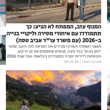
המנוף עזב, המפתח לא הגיע: כך
תתמודדו עם איחורי מסירה וליקויי בנייה
ב-2026 (עם משרד עו"ד אביב טסה)
תושבי השפלה והמרכז מכירים את המראה הזה היטב: שלטי
"כאן בונים" בכל פינה, מנופים שחוסמים את קו הרקיע,
והבטחות לדירות יוקרה בסטנדרט בינלאומי. אבל שנת 2026
מביאה איתה מציאות מורכבת עבור רוכשי הדירות ודיירי
מערכת האתר
04.02.26
ההתחדשות העירונית. מה שהחל כחלום על שדרוג איכות
ה
החיים, הופך עבור משפחות רבות לסיוט מתמשך של דחיות,
תירוצים וליקויים