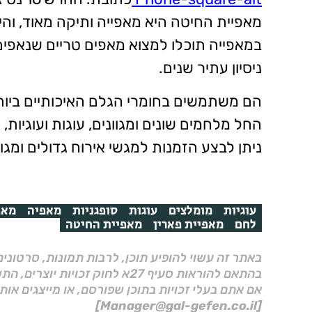
מאפיית החיטה היא מאפייה ותיקה מאוד, והי
במאפייה תוכלו למצוא מאפים טריים שנאפי
ניסיון עתיר שנים.
הם משתמשים בחומרי הגלם האיכותיים ביותר
החל מלחמים שונים ומגוונים, עוגות ועוגיות,
ניתן לבצע הזמנות למגשי אירוח גדולים ומגו
עוגיות
מומלצים
עוגות
סופגניות
מאפיה
מאפ
לחם
מאפיית פארין
מאפיית החיטה
באתר זה עשוי להופיע תוכן, לרבות תמונות, סרטוני
בהתאם להוראות סעיף 27א לחוק זכויות יוצרים, התשס"ח–2007.
אם אתם בעלי זכויות בתוכן שפורסם, או מייצגים אות
[Manager@gal-gefen.co.il]