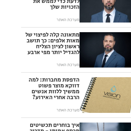
לדעת כדי לממש את
הזכויות שלך
מערכת האתר
מתאונה קלה לפיצוי של
מאות אלפים: כך תושב
ראשון לציון הצליח
להגדיל יותר מפי ארבע
את הפיצוי מחברת
הביטוח
מערכת האתר
הדפסת מחברות: למה
דווקא מוצר פשוט
ממשיך ללוות אנשים
הרבה אחרי האירוע?
מערכת האתר
איך בוחרים תכשיטים