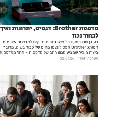
מדפסת Brother: דגמים, יתרונות ואיך
לבחור נכון
בעידן שבו כמעט כל משרד ובית זקוקים למדפסת איכותית,
המותג Brother תפס לעצמו מקום של כבוד בשוק. מדובר
ביצרן מוביל שמציע מגוון רחב של מדפסות – החל ממדפסות
ביתיות פשוטות ועד לדגמי לייזר מתקדמים למשרדים גדולים.
מערכת האתר
22.01.26
הבחירה במדפסת Brother אינה מקרית: מדובר במותג
ששואף לשלב בין טכנולוגיה מתקדמת, אמינות גבוהה ונוחות
שימוש. במציאות שבה הדפסה היא חלק בלתי נפרד מהעבוד
או מהלמידה, חשוב להבין מה היתרונות של המותג הזה ואיך
בוחרים את הדגם הנכון עבורכם