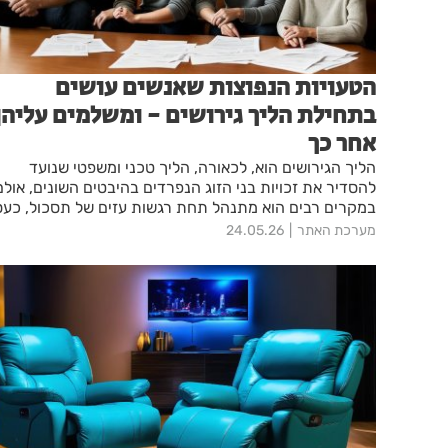
הטעויות הנפוצות שאנשים עושים
בתחילת הליך גירושים - ומשלמים עליהן
אחר כך
הליך הגירושים הוא, לכאורה, הליך טכני ומשפטי שנועד
להסדיר את זכויות בני הזוג הנפרדים בהיבטים השונים, אולם
במקרים רבים הוא מתנהל תחת רגשות עזים של תסכול, כעס
חוסר אמון וחששות. למרות המורכבות הרגשית, חשוב לזכור
מערכת האתר
24.05.26
שלפעולות הראשוניות עשוי להיות משקל מכריע על המשך
ההליך ועל התוצאות לטווח ארוך, ולכן, חשוב להימנע מטעויו
שיגבו מחיר בהמשך.