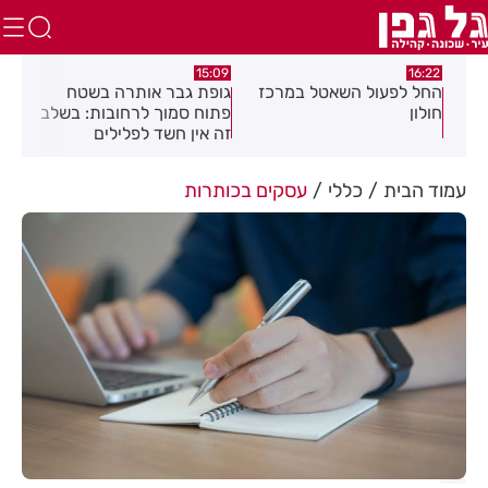
:49
15:09
16:22
ון
החל לפעול השאטל במרכז
גופת גבר אותרה בשטח
שי 
חולון
פתוח סמוך לרחובות: בשלב
ולח
זה אין חשד לפלילים
ומת
הלא
עמוד הבית
כללי
עסקים בכותרות