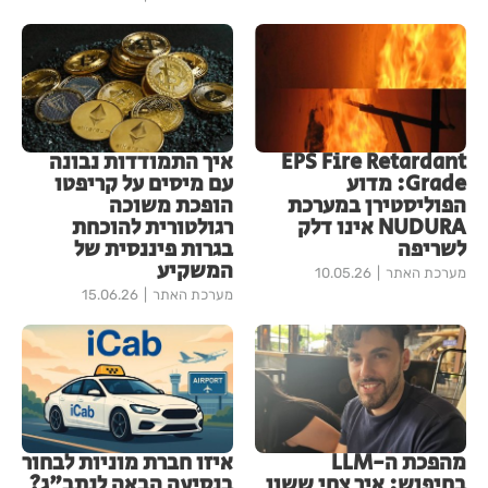
EPS Fire Retardant
איך התמודדות נבונה
Grade: מדוע
עם מיסים על קריפטו
הפוליסטירן במערכת
הופכת משוכה
NUDURA אינו דלק
רגולטורית להוכחת
לשריפה
בגרות פיננסית של
המשקיע
מערכת האתר
10.05.26
מערכת האתר
15.06.26
מהפכת ה-LLM
איזו חברת מוניות לבחור
בחיפוש: איך צחי ששון
בנסיעה הבאה לנתב"ג?