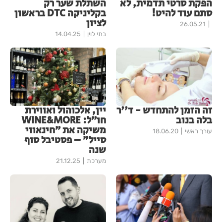
הפקת סרטי תדמית, לא
השתלת שער רק
סתם עוד להיט!
בקליניקה DTC בראשון
לציון
26.05.21
בתי לוין
14.04.25
זה הזמן להתחדש - ד''ר
יין, אלכוהול ואווירת
בלה בנוב
חו״ל: WINE&MORE
משיקה את ״חינאווי
עורך ראשי
18.06.20
סייל״ – פסטיבל סוף
שנה
מערכת
21.12.25