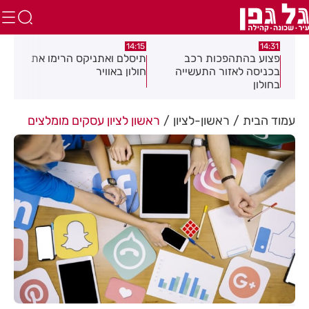
:58
13:05
14:15
תיסלם ואתניקס הרימו את
פצוע בתאונת אופנוע במרכז
גופ
חולון באוויר
חולון
עמוד הבית
ראשון-לציון
ראשון לציון עסקים מומלצים