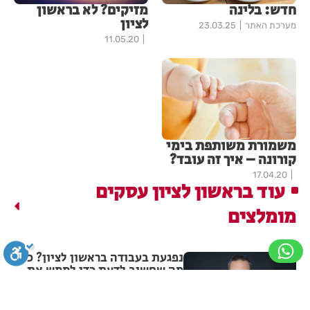
חדש: בלינה
מזיקים? לא בראשון
לציון
מערכת האתר
23.03.25
11.05.20
משמורת משותפת בימי
קורונה – איך זה עובד?
17.04.20
עוד בראשון לציון עסקים
מומלצים
נפגעת בעבודה בראשון לציון? כל
מה שחשוב לדעת כדי לממש את
הזכויות שלך
סגירה
ביטול הבהובים
מונוכרום
ספיה