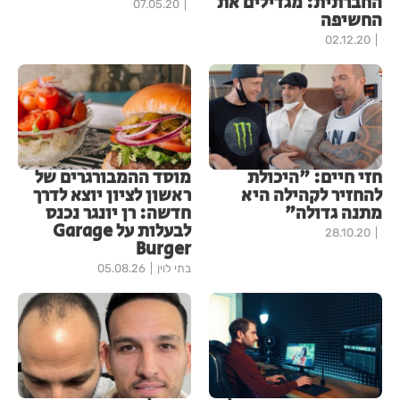
החברתית: מגדילים את
07.05.20
החשיפה
02.12.20
חזי חיים: "היכולת
מוסד ההמבורגרים של
להחזיר לקהילה היא
ראשון לציון יוצא לדרך
מתנה גדולה"
חדשה: רן יונגר נכנס
לבעלות על Garage
28.10.20
Burger
בתי לוין
05.08.26