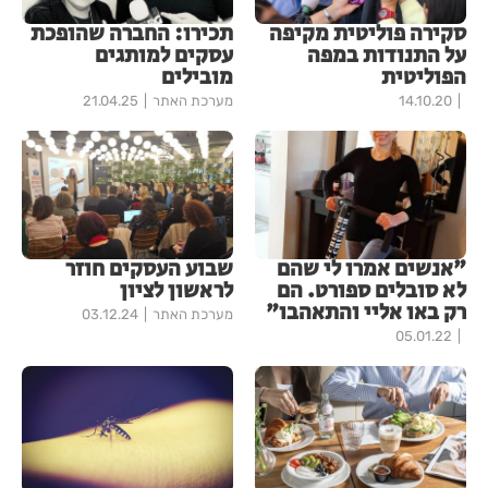
סקירה פוליטית מקיפה
תכירו: החברה שהופכת
על התנודות במפה
עסקים למותגים
הפוליטית
מובילים
14.10.20
מערכת האתר
21.04.25
"אנשים אמרו לי שהם
שבוע העסקים חוזר
לא סובלים ספורט. הם
לראשון לציון
רק באו אליי והתאהבו"
מערכת האתר
03.12.24
05.01.22