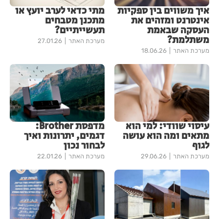
איך משווים בין ספקיות
מתי כדאי לערב יועץ או
אינטרנט ומזהים את
מתכנן מטבחים
העסקה שבאמת
תעשייתיים?
משתלמת?
מערכת האתר
27.01.26
מערכת האתר
18.06.26
עיסוי שוודי: למי הוא
מדפסת Brother:
מתאים ומה הוא עושה
דגמים, יתרונות ואיך
לגוף
לבחור נכון
מערכת האתר
29.06.26
מערכת האתר
22.01.26