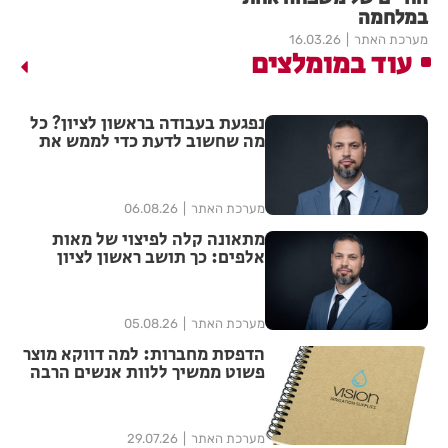
במלחמה
מערכת האתר
16.03.26
עוד במומלצים
נפגעת בעבודה בראשון לציון? כל
מה שחשוב לדעת כדי לממש את
הזכויות שלך
מערכת האתר
06.08.26
מתאונה קלה לפיצוי של מאות
אלפים: כך תושב ראשון לציון
הצליח להגדיל יותר מפי ארבע את
הפיצוי מחברת הביטוח
מערכת האתר
05.08.26
הדפסת מחברות: למה דווקא מוצר
פשוט ממשיך ללוות אנשים הרבה
אחרי האירוע?
מערכת האתר
29.07.26