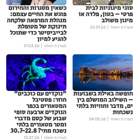
סוגי מיגוניות לבית
כשאין מסגרות והחירום
פרטי – בטון, פלדה או
פוגש את החיים עצמם:
מיגון משולב
מנהלת המרפאה שלקחה
תינוקת של מטופלת
מערכת האתר
25.01.26
לבייביסיטר כדי שתוכל
להגיע למיון
מערכת האתר
31.03.26
חופשה באילת בשבועות
"נוקדים עם כוכבים"
– השילוב המושלם בין
חוזר: פסטיבל
ים, מדבר וחוויות בלתי
המטאורים בכפר
נשכחות
הנוקדים ארבעה סופי
שבוע של קסם מדברי
מערכת האתר
04.05.26
ומטר מטאורים בלתי
נשכח מתי? 30.7-22.8
מערכת האתר
13.07.26