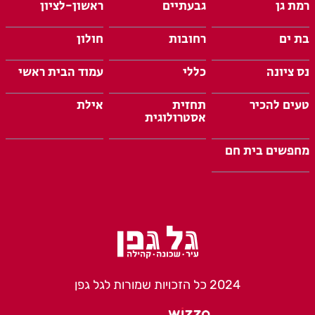
רמת גן
גבעתיים
ראשון-לציון
בת ים
רחובות
חולון
נס ציונה
כללי
עמוד הבית ראשי
טעים להכיר
תחזית
אילת
אסטרולוגית
מחפשים בית חם
2024 כל הזכויות שמורות לגל גפן