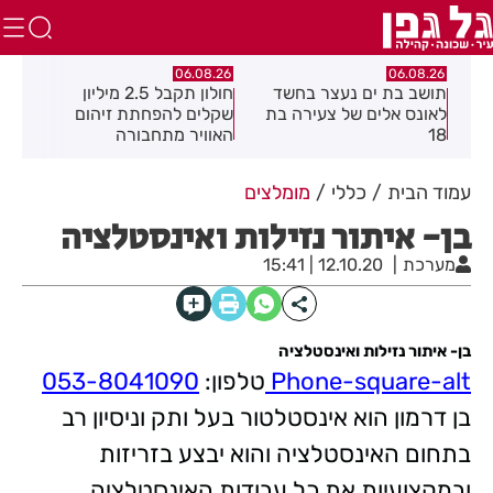
.26
06.08.26
06.08.26
תושב בת ים נעצר בחשד
חולון תקבל 2.5 מיליון
נעצ
לאונס אלים של צעירה בת
שקלים להפחתת זיהום
בחש
18
האוויר מתחבורה
תחנ
בקב
עמוד הבית
כללי
מומלצים
בן- איתור נזילות ואינסטלציה
מערכת
12.10.20 | 15:41
בן- איתור נזילות ואינסטלציה
Phone-square-alt
טלפון:
053-8041090
בן דרמון הוא אינסטלטור בעל ותק וניסיון רב
בתחום האינסטלציה והוא יבצע בזריזות
ובמקצועיות את כל עבודות האינסטלציה