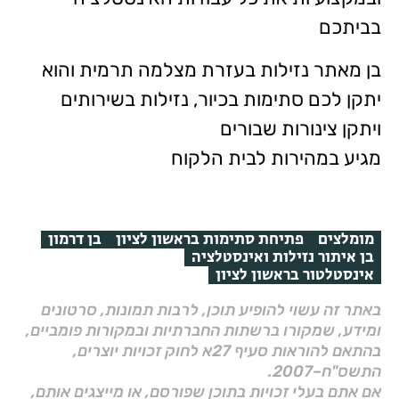
בביתכם
בן מאתר נזילות בעזרת מצלמה תרמית והוא
יתקן לכם סתימות בכיור, נזילות בשירותים
ויתקן צינורות שבורים
מגיע במהירות לבית הלקוח
מומלצים
פתיחת סתימות בראשון לציון
בן דרמון
בן איתור נזילות ואינסטלציה
אינסטלטור בראשון לציון
באתר זה עשוי להופיע תוכן, לרבות תמונות, סרטונים
ומידע, שמקורו ברשתות החברתיות ובמקורות פומביים,
בהתאם להוראות סעיף 27א לחוק זכויות יוצרים,
התשס"ח–2007.
אם אתם בעלי זכויות בתוכן שפורסם, או מייצגים אותם,