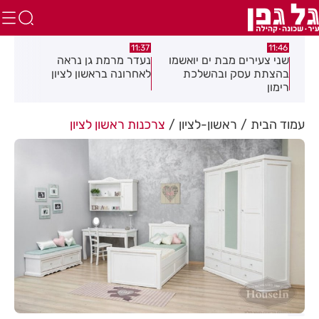
:53
10:50
11:37
מו
נעדר מרמת גן נראה
קניית עוקבים בטיקטוק –
לאחרונה בראשון לציון
הדרך להגדיל את החשבון
בצורה חכמה ובטוחה
ההת
הלל
עמוד הבית
ראשון-לציון
צרכנות ראשון לציון