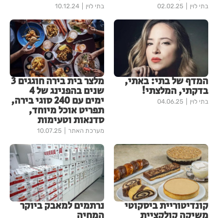
בתי לוין
02.02.25
בתי לוין
10.12.24
המדף של בתי: באתי,
מלצר בית בירה חוגגים 3
בדקתי, המלצתי!
שנים בהפנינג של 4
ימים עם 240 סוגי בירה,
בתי לוין
04.06.25
תפריט אוכל מיוחד,
סדנאות וטעימות
מערכת האתר
10.07.25
קונדיטוריית ביסקוטי
נרתמים למאבק ביוקר
משיקה קולקציית
המחיה