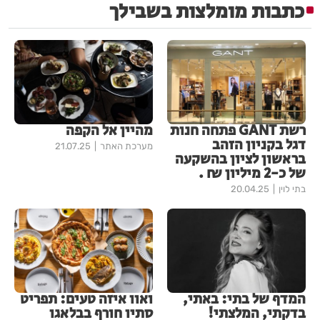
כתבות מומלצות בשבילך
רשת GANT פתחה חנות
מהיין אל הקפה
דגל בקניון הזהב
מערכת האתר
21.07.25
בראשון לציון בהשקעה
של כ-2 מיליון ₪ .
בתי לוין
20.04.25
המדף של בתי: באתי,
ואוו איזה טעים: תפריט
בדקתי, המלצתי!
סתיו חורף בבלאגו