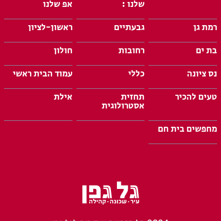
שלנו :
אפ שלנו
רמת גן
גבעתיים
ראשון-לציון
בת ים
רחובות
חולון
נס ציונה
כללי
עמוד הבית ראשי
טעים להכיר
תחזית
אילת
אסטרולוגית
מחפשים בית חם