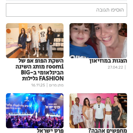
הוסיפו תגובה
הצגות במוזיאון
השקת הפופ אפ של
roomi מותג השינה
27.04.22
הבינלאומי ב-BIG
FASHION גלילות
מתן מרום
16.11.25
מחפשים אהבה?
פרס ישראל