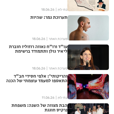
בתי לוין
18.06.26
תערוכת גמר: שהיות
מערכת האתר
18.06.26
עו"ד ורו"ח נאווה רוזוליו חוברת
ליאיר גולן ותתמודד ברשימת
"הדמוקרטים" לכנסת ה-26
מערכת האתר
18.06.26
והריקותי': אלפי חסידי חב"ד
התאספו למעמד עוצמתי של הכנה
לג' תמוז | שידור חוזר
בתי לוין
11.06.26
הבת מצווה של השנה: משפחת
נרקיס חוגגת