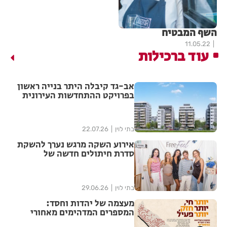
השף המבטיח
11.05.22
עוד ברכילות
אב-גד קיבלה היתר בנייה ראשון
בפרויקט ההתחדשות העירונית
"צלח שלום" בשכונת עמישב
בפתח תקווה
בתי לוין
22.07.26
אירוע השקה מרגש נערך להשקת
סדרת חיתולים חדשה של
"האגיס" מבית קימברלי קלארק
בתי לוין
29.06.26
מעצמה של יהדות וחסד:
המספרים המדהימים מאחורי
ממלכת חב"ד בישראל נחשפים