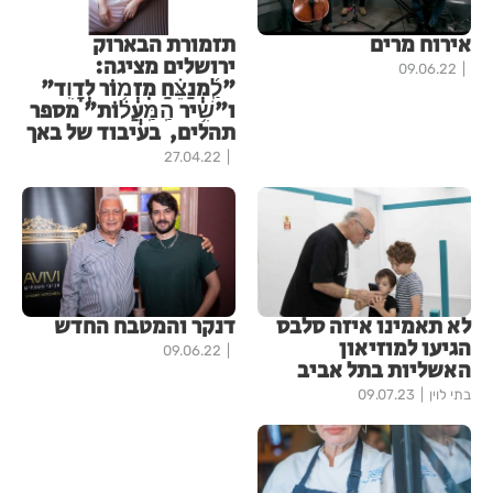
אירוח מרים
תזמורת הבארוק
ירושלים מציגה:
09.06.22
"לַֽ֜מְנַצֵּ֗חַ מִזְמ֥וֹר לְדָוִֽד"
ו"שִׁ֥יר הַֽמַּֽעֲל֗וֹת" מספר
תהלים, בעיבוד של באך
27.04.22
לא תאמינו איזה סלבס
דנקר והמטבח החדש
הגיעו למוזיאון
09.06.22
האשליות בתל אביב
בתי לוין
09.07.23