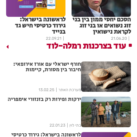
הסכם יחסי ממון בין בני
לראשונה בישראל:
זוג נשואים או בני זוג
גירוד כרטיסי חיש גד
לקראת נישואין
בנייד
22.09.21
21.06.20
עוד בצרכנות רמלה-לוד
חורף ישראלי עם אורז אירופאי:
חיבור בין מסורת, קיימות
ובריאות
מערכת האתר
13.02.25
ירקות ופירות רק בזנזורי אימפריה
בתי לוין
22.01.23
לראשונה בישראל: גירוד כרטיסי