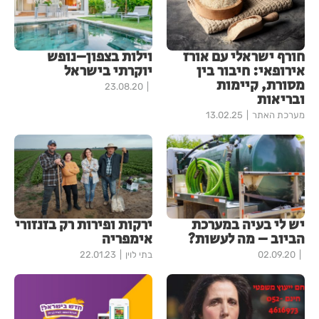
חורף ישראלי עם אורז
וילות בצפון–נופש
אירופאי: חיבור בין
יוקרתי בישראל
מסורת, קיימות
23.08.20
ובריאות
מערכת האתר
13.02.25
יש לי בעיה במערכת
ירקות ופירות רק בזנזורי
הביוב – מה לעשות?
אימפריה
02.09.20
בתי לוין
22.01.23