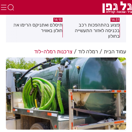
:05
14:15
14:31
מה
פצוע בהתהפכות רכב
תיסלם ואתניקס הרימו את
פצו
בכניסה לאזור התעשייה
חולון באוויר
חול
בחולון
עמוד הבית
רמלה לוד
צרכנות רמלה-לוד