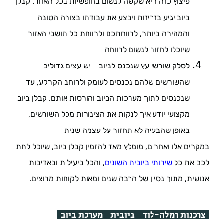
פיצוץ כזה היא שקשה לנשום בחופשיות בכל האזור. קבלן
ביוב יגיע בזריזות ויבצע את עבודתו בצורה הטובה
והמהירה ביותר, לרווחתכם ולרווחת כל תושבי האזור
שיוכלו לחזור לנשום לרווחה
לסלק שורשי עץ שנכנס לביוב – יש עצים גדולים
שהשורשים שלהם נכנסים לעומק ולרוחב הקרקע, עד
שנכנסים לתוך מערכות הביוב והורסות אותם. קבלן ביוב
מקצועי יודע איך לנקות את הצינורות מכל השורשים,
באופן שהבעיה לא תחזור על עצמה שנית
במקרים אלו ואחרים, מומלץ מאד להזמין קבלן ביוב, שיוכל לתת
לכם את כל
שירותי ביובית השונים
, והכל ביעילות ובאדיבות
אנושית, מתוך נסיון של הרבה שנים ומאות לקוחות מרוצים.
צרכנות רמלה-לוד
ביובית
מערכת ביוב