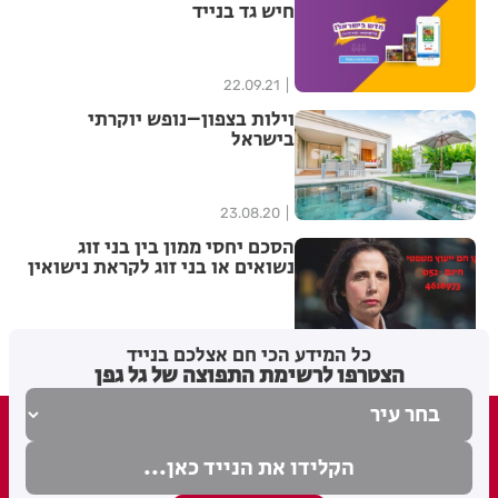
חיש גד בנייד
22.09.21
וילות בצפון–נופש יוקרתי
בישראל
23.08.20
הסכם יחסי ממון בין בני זוג
נשואים או בני זוג לקראת נישואין
21.06.20
כל המידע הכי חם אצלכם בנייד
הצטרפו לרשימת התפוצה של גל גפן