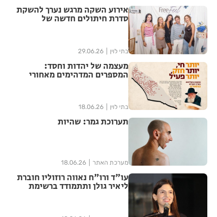
אירוע השקה מרגש נערך להשקת
סדרת חיתולים חדשה של
"האגיס" מבית קימברלי קלארק
בתי לוין
29.06.26
מעצמה של יהדות וחסד:
המספרים המדהימים מאחורי
ממלכת חב"ד בישראל נחשפים
בתי לוין
18.06.26
תערוכת גמר: שהיות
מערכת האתר
18.06.26
עו"ד ורו"ח נאווה רוזוליו חוברת
ליאיר גולן ותתמודד ברשימת
"הדמוקרטים" לכנסת ה-26