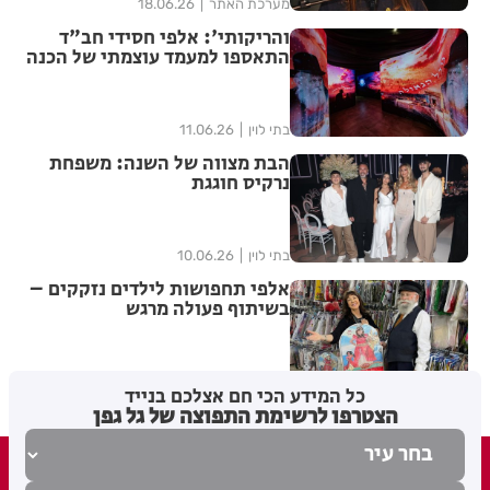
מערכת האתר
18.06.26
והריקותי': אלפי חסידי חב"ד
התאספו למעמד עוצמתי של הכנה
לג' תמוז | שידור חוזר
בתי לוין
11.06.26
הבת מצווה של השנה: משפחת
נרקיס חוגגת
בתי לוין
10.06.26
אלפי תחפושות לילדים נזקקים –
בשיתוף פעולה מרגש
בתי לוין
25.02.26
כל המידע הכי חם אצלכם בנייד
הצטרפו לרשימת התפוצה של גל גפן