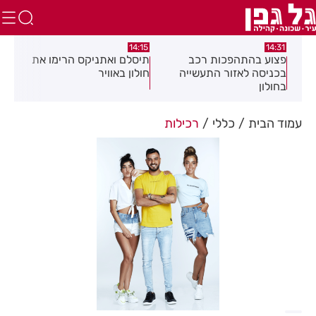
:05
14:15
14:31
מה
פצוע בהתהפכות רכב
תיסלם ואתניקס הרימו את
פצו
בכניסה לאזור התעשייה
חולון באוויר
חול
בחולון
עמוד הבית
כללי
רכילות