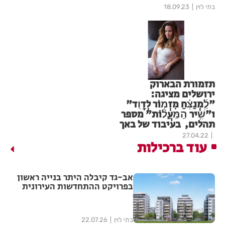
בתי לוין
18.09.23
תזמורת הבארוק
ירושלים מציגה:
"לַֽ֜מְנַצֵּ֗חַ מִזְמ֥וֹר לְדָוִֽד"
ו"שִׁ֥יר הַֽמַּֽעֲל֗וֹת" מספר
תהלים, בעיבוד של באך
27.04.22
עוד ברכילות
אב-גד קיבלה היתר בנייה ראשון
בפרויקט ההתחדשות העירונית
"צלח שלום" בשכונת עמישב
בפתח תקווה
בתי לוין
22.07.26