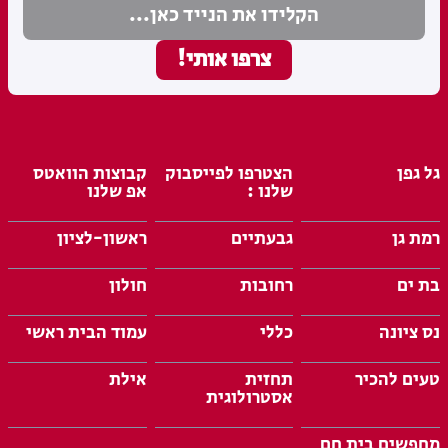
גל גפן
הצטרפו לפייסבוק
קבוצות הוואטס
שלנו :
אפ שלנו
רמת גן
גבעתיים
ראשון-לציון
בת ים
רחובות
חולון
נס ציונה
כללי
עמוד הבית ראשי
טעים להכיר
תחזית
אילת
אסטרולוגית
מחפשים בית חם