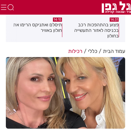
:05
14:15
14:31
מה
פצוע בהתהפכות רכב
תיסלם ואתניקס הרימו את
פצו
בכניסה לאזור התעשייה
חולון באוויר
חול
בחולון
עמוד הבית
כללי
רכילות