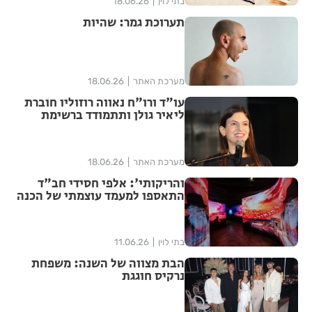
בתי לוין
18.06.26
תערוכת גמר: שהיות
מערכת האתר
18.06.26
עו"ד ורו"ח נאווה רוזוליו חוברת
ליאיר גולן ותתמודד ברשימת
"הדמוקרטים" לכנסת ה-26
מערכת האתר
18.06.26
והריקותי': אלפי חסידי חב"ד
התאספו למעמד עוצמתי של הכנה
לג' תמוז | שידור חוזר
בתי לוין
11.06.26
הבת מצווה של השנה: משפחת
נרקיס חוגגת