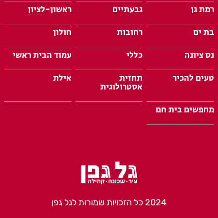
רמת גן
גבעתיים
ראשון-לציון
בת ים
רחובות
חולון
נס ציונה
כללי
עמוד הבית ראשי
טעים להכיר
תחזית
אילת
אסטרולוגית
מחפשים בית חם
2024 כל הזכויות שמורות לגל גפן