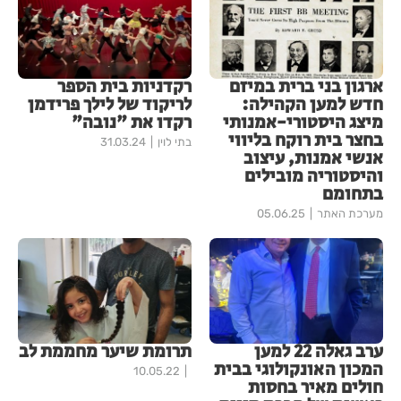
ארגון בני ברית במיזם
רקדניות בית הספר
חדש למען הקהילה:
לריקוד של לילך פרידמן
מיצג היסטורי-אמנותי
רקדו את "נובה"
בחצר בית רוקח בליווי
בתי לוין
31.03.24
אנשי אמנות, עיצוב
והיסטוריה מובילים
בתחומם
מערכת האתר
05.06.25
ערב גאלה 22 למען
תרומת שיער מחממת לב
המכון האונקולוגי בבית
10.05.22
חולים מאיר בחסות