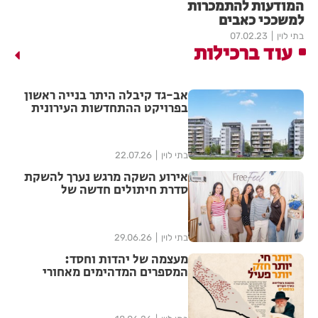
המודעות להתמכרות
למשככי כאבים
בתי לוין
07.02.23
עוד ברכילות
אב-גד קיבלה היתר בנייה ראשון
בפרויקט ההתחדשות העירונית
"צלח שלום" בשכונת עמישב
בפתח תקווה
בתי לוין
22.07.26
אירוע השקה מרגש נערך להשקת
סדרת חיתולים חדשה של
"האגיס" מבית קימברלי קלארק
בתי לוין
29.06.26
מעצמה של יהדות וחסד:
המספרים המדהימים מאחורי
ממלכת חב"ד בישראל נחשפים