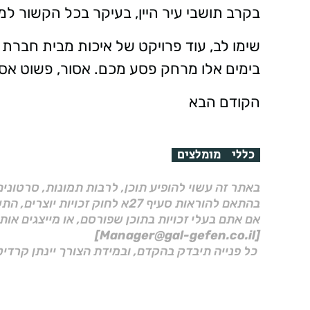
בקרב תושבי עיר היין, בעיקר בכל הקשור למו
בימים אלו מרחק פסע מכם. אסור, פשוט אסו
הקודם הבא
כללי
מומלצים
באתר זה עשוי להופיע תוכן, לרבות תמונות, סרטוני
בהתאם להוראות סעיף 27א לחוק זכויות יוצרים, התשס"ח–2007.
אם אתם בעלי זכויות בתוכן שפורסם, או מייצגים אות
[Manager@gal-gefen.co.il]
כל פנייה תיבדק בהקדם, ובמידת הצורך יינתן קרדיט