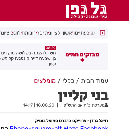
רמת גן
גבעתיים
ראשון-לציון
בת ים
רחובות
חולון
נס ציונה
05:43
08:29
שד להצתה בשלושה מוקדים ברמת
הסוף לקורקינטים הציבוריים בח
מבזקים חמים
ן: שבעה דיירים נפגעו קל משאיפת
שן
עמוד הבית
כללי
מומלצים
בני קליין
מערכת
כ"ח אב התש"פ
18.08.20 | 14:17
רויאל גרדן - פרוייקט הרברט סמואל בוטיק
Facebook
Waze
Phone-square-alt
כתו