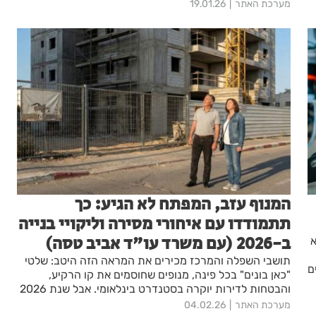
לאופציה מצוינת עבור משקיעים המחפשים הזדמנויות בתחום
מערכת האתר
19.01.26
הנדל"ן. השקעה בנחלה לא רק מספקת פוטנציאל לרווחים
י
כלכליים, אלא גם מאפשרת ליהנות מאורח חיים כפרי ואיכותי.
במאמר זה נסקור את כל מה שצריך לדעת על נחלות
למכירה, כיצד לבחור את הנחלה המתאימה להשקעה ואילו
פרמטרים יש לקחת בחשבון.
המנוף עזב, המפתח לא הגיע: כך
תתמודדו עם איחורי מסירה וליקויי בנייה
ב-2026 (עם משרד עו"ד אביב טסה)
א
תושבי השפלה והמרכז מכירים את המראה הזה היטב: שלטי
ם
"כאן בונים" בכל פינה, מנופים שחוסמים את קו הרקיע,
והבטחות לדירות יוקרה בסטנדרט בינלאומי. אבל שנת 2026
מביאה איתה מציאות מורכבת עבור רוכשי הדירות ודיירי
מערכת האתר
04.02.26