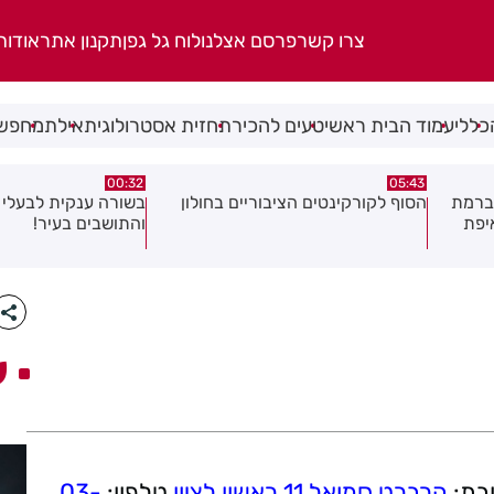
צרו קשר
פרסם אצלנו
לוח גל גפן
תקנון אתר
אודות
כללי
עמוד הבית ראשי
טעים להכיר
תחזית אסטרולוגית
אילת
מחפשי
06.08.26
00:32
ולון
בשורה ענקית לבעלי העסקים
תושב בת ים נעצר בח
והתושבים בעיר!
של צעירה בת 18
ע
בת:
הרברט סמואל 11 ראשון לציון
טלפון:
03-