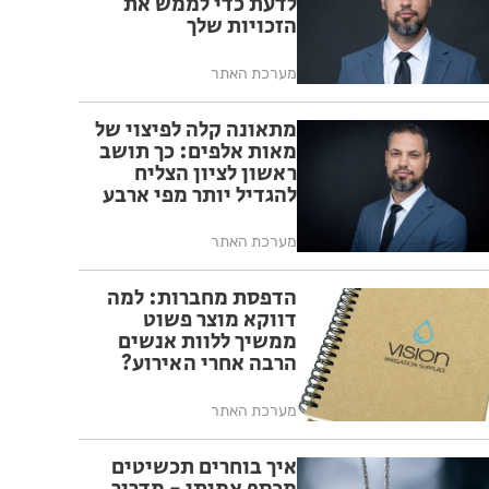
לדעת כדי לממש את
הזכויות שלך
מערכת האתר
מתאונה קלה לפיצוי של
מאות אלפים: כך תושב
ראשון לציון הצליח
להגדיל יותר מפי ארבע
את הפיצוי מחברת
הביטוח
מערכת האתר
הדפסת מחברות: למה
דווקא מוצר פשוט
ממשיך ללוות אנשים
הרבה אחרי האירוע?
מערכת האתר
איך בוחרים תכשיטים