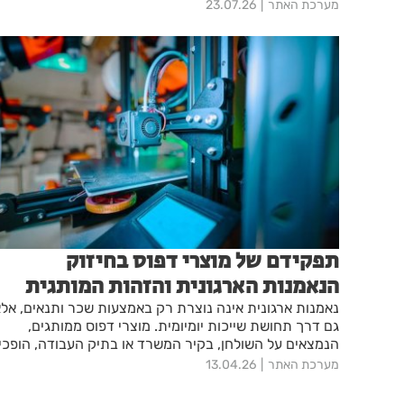
ארוכות, נראית לכולם, ונשארת בזיכרון הרבה אחרי שהאירוע
מערכת האתר
23.07.26
נגמר. המדריך הזה בנוי כדי לחסוך לכם טעויות. תמצאו כאן
את כל השלבים: מבחירת הבד ועד לטכנולוגיית ההדפסה, כד
שהשמשוניות שלכם ייצאו מקצועיות ועמידות, ולא יתקפלו
אחרי כביסה אחת.
תפקידם של מוצרי דפוס בחיזוק
הנאמנות הארגונית והזהות המותגית
נאמנות ארגונית אינה נוצרת רק באמצעות שכר ותנאים, אל
גם דרך תחושת שייכות יומיומית. מוצרי דפוס ממותגים,
הנמצאים על השולחן, בקיר המשרד או בתיק העבודה, הופכי
את המותג הארגוני לנוכח, מוחשי ורלוונטי. כאשר החוויה
מערכת האתר
13.04.26
הפיזית הזו מתוכננת נכון, היא מחזקת זהות משותפת,
מחברת לערכי החברה ותומכת בתרבות ארגונית עקבית