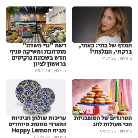
המדף של בתי: באתי,
רשת "נוי השדה"
בדקתי, המלצתי!
מתרחבת ומשיקה סניף
חדש בשכונת נרקיסים
בתי לוין
11.01.26
בראשון לציון
בתי לוין
03.11.24
הטרנדים של הסופגניות
עריכות שולחן חגיגיות
הכי מעולות לחג
ומארזי מתנות מיוחדים
מבית Happy Lemon
בתי לוין
04.12.25
בתי לוין
03.09.25