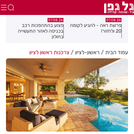
.26
07.08.26
07.08.26
מה
פצוע בהתהפכות רכב
תיסלם ואתניקס הרימו את
פצו
בכניסה לאזור התעשייה
חולון באוויר
חול
בחולון
עמוד הבית
ראשון-לציון
צרכנות ראשון לציון