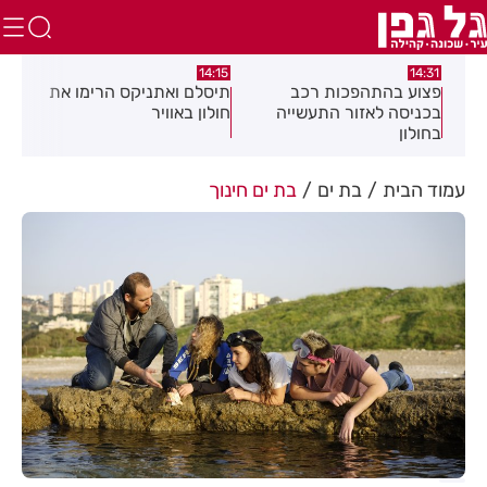
:58
13:05
14:15
תיסלם ואתניקס הרימו את
פצוע בתאונת אופנוע במרכז
גופ
חולון באוויר
חולון
עמוד הבית
בת ים
בת ים חינוך