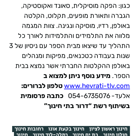
כגון: הפקה מוסיקלית, סאונד ואקוסטיקה,
הגברה ותאורת מופעים, תקלוט, הקלטה
באולפן, רדיו, מוסיקה ונגינה. צוות המגמה
מלווה את התלמידים והתלמידות לאורך כל
התהליך עד שיצאו מבית הספר עם ניסיון של 3
שנות בעבודה כטכנאים, מפיקות ומנהלים
באולפן ההקלטות החברתי אשר נמצא בבית
הספר.
מידע נוסף ניתן למצוא ב
www.hevrati-tlv.com
טלפון לברורים:
אלעד- 054-6735076
כתבה פרסומית
בשיתוף רשת “דרור בתי חינוך”
חינוך ראשון לציון
חינוך בקעת אונו
רחובות חינוך
חולון חינוך
בת ים חינוך
רמלה-לוד חינוך
חינוך