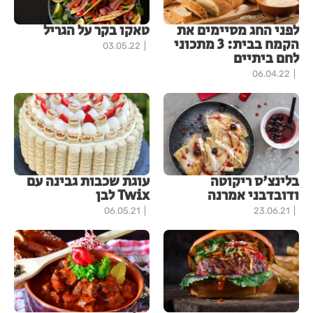
לפני החג מסיימים את
טאקו בקר על הגריל
הקמח בבית: 3 מתכוני
03.05.22
לחם ביתיים
06.04.22
בלינצ'ס ריקוטה
עוגת שכבות גבינה עם
ודובדבני אמרנה
Twix לבן
06.05.21
23.06.21