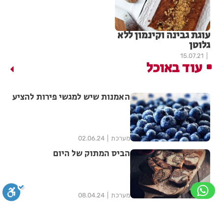
עוגת גבינה וקינמון ללא
גלוטן
15.07.21
עוד באוכל
האמנות שיש למגשי פירות להציע
מערכת
02.06.24
הביס המתוק של היום
מערכת
08.04.24
חדשות האוכל: איפה תאכלו בחג
הפסח