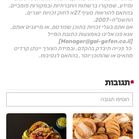
ומידע, שמקורו ברשתות החברתיות ובמקורות פומביים,
בהתאם להוראות סעיף 27א לחוק זכויות יוצרים,
התשס"ח–2007.
אם אתם בעלי זכויות בתוכן שפורסם, או מייצגים אותם,
אנא פנו אלינו באמצעות כתובת המייל
[Manager@gal-gefen.co.il]
כל פנייה תיבדק בהקדם, ובמידת הצורך יינתן קרדיט
מתאים או שהתוכן יוסר, בהתאם לנסיבות.
תגובות
הוסיפו תגובה