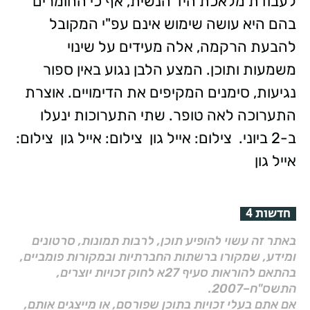
לעבודת מלאכת היד הנשית, אף כי החומרים
בהם היא עושה שימוש אינם עפ"י המקובל
להבעת הרקמה, אלה מעידים על שינוי
משמעות ותוכן. המצע הלבן נגוע באין ספור
נגיעות, סימנים המקיפים את הדימויים. אוצרת
התערוכה לאה טופר. שתי התערוכות ינעלו
ב-2 ביוני.
צילום: אייל גון
צילום: אייל גון
צילום:
אייל גון
חדשות 4
באתר זה עשוי להופיע תוכן, לרבות תמונות, סרטונים
ומידע, שמקורו ברשתות החברתיות ובמקורות פומביים,
בהתאם להוראות סעיף 27א לחוק זכויות יוצרים,
התשס"ח–2007.
אם אתם בעלי זכויות בתוכן שפורסם, או מייצגים אותם,