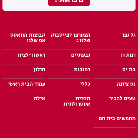
גל גפן
הצטרפו לפייסבוק
קבוצות הוואטס
שלנו :
אפ שלנו
רמת גן
גבעתיים
ראשון-לציון
בת ים
רחובות
חולון
נס ציונה
כללי
עמוד הבית ראשי
טעים להכיר
תחזית
אילת
אסטרולוגית
מחפשים בית חם