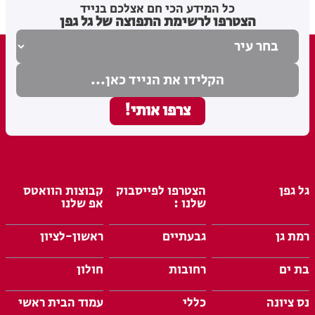
כל המידע הכי חם אצלכם בנייד
הצטרפו לרשימת התפוצה של גל גפן
גל גפן
הצטרפו לפייסבוק
קבוצות הוואטס
שלנו :
אפ שלנו
רמת גן
גבעתיים
ראשון-לציון
בת ים
רחובות
חולון
נס ציונה
כללי
עמוד הבית ראשי