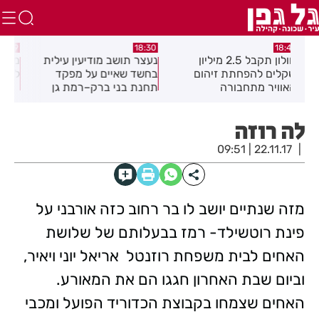
:02
17:49
18:30
נעצר תושב מודיעין עילית
מקהלה אחת לכולם בראשון
תוש
בחשד שאיים על מפקד
לציון
שבו
תחנת בני ברק–רמת גן
בקבוצת ווטסאפ
לה רוזה
22.11.17 | 09:51
מזה שנתיים יושב לו בר רחוב כזה אורבני על
פינת רוטשילד- רמז בבעלותם של שלושת
האחים לבית משפחת רוזנטל  אריאל יוני ויאיר,
וביום שבת האחרון חגגו הם את המאורע.
האחים שצמחו בקבוצת הכדוריד הפועל ומכבי