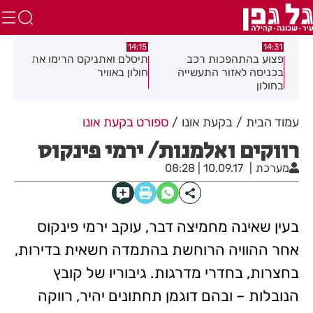
:05
14:15
14:31
מה
פצוע בהתהפכות רכב
תיסלם ואתניקס הרימו את
פצו
בכניסה לאזור התעשייה
חולון באוויר
חול
בחולון
עמוד הבית
בקעת אונו
ספורט בקעת אונו
רווקים ואלמנות/ ירמי פינקוס
מערכת
10.09.17 | 08:28
בעין שאינה מחמיצה דבר, עוקב ירמי פינקוס
אחר ההוויה הרוחשת בהתמדה חשאית בדירות,
בחצרות, בחדרי מדרגות. גיבוריו של קובץ
הנובלות – ובהם דוגמן תחתונים יהיר, רווקה