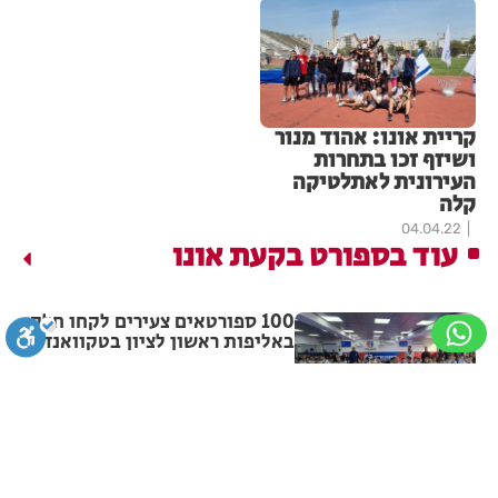
קריית אונו: אהוד מנור
ושיזף זכו בתחרות
העירונית לאתלטיקה
קלה
04.04.22
עוד בספורט בקעת אונו
100 ספורטאים צעירים לקחו חלק
באליפות ראשון לציון בטקוואנדו
מערכת האתר
25.01.26
סגירה
ביטול הבהובים
מונוכרום
ספיה
צמד חמד