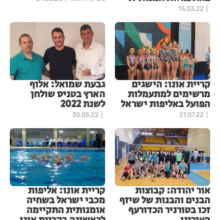
15.03.22
קריית אונו: הישגים
גבעת שמואל: אלוף
מרשימים למתעמלות
הארץ בטניס שולחן
הפועל באליפות ישראל
לשנת 2022
30.05.22
27.07.22
אור יהודה: קבוצות
קריית אונו: אליפות
הבנים והבנות של שיזף
מכבי ישראל בשחיה
זכו בטורניר הכדורעף
אומנותית התקיימה