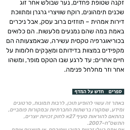
זקנה שטופת פחדים, נער שבולש אחר זוג
שכנים תימהונים, רוקח שוויצרי גרגרן ומתווכת
דירות אמהית – תוזזים ברוב עסק, אבל ניכרים
באמת במה שהם נמנעים מלעשות. הם כלואים
בכוריאוגרפיה טקסית עשירה, שבאמצעותה הם
מקפידים במצוות בדידותם ומאַבְּקים חלומות על
חיים אחרים; עד לרגע שבו הטקס מופר, ומשהו
אחר וזר מחלחל פנימה.
ספרים
חדש על המדף
באתר זה עשוי להופיע תוכן, לרבות תמונות, סרטונים
ומידע, שמקורו ברשתות החברתיות ובמקורות פומביים,
בהתאם להוראות סעיף 27א לחוק זכויות יוצרים,
התשס"ח–2007.
אם אתם בעלי זכויות בתוכן שפורסם, או מייצגים אותם,