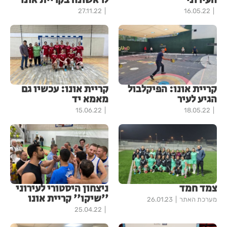
העירוני
לראשונה בקריית אונו
27.11.22
16.05.22
קריית אונו: הפיקלבול
קריית אונו: עכשיו גם
הגיע לעיר
מאמא יד
15.06.22
18.05.22
צמד חמד
ניצחון היסטורי לעירוני
''שיקו'' קריית אונו
מערכת האתר
26.01.23
25.04.22