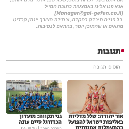
אנא פנו אלינו באמצעות כתובת המייל
[Manager@gal-gefen.co.il]
כל פנייה תיבדק בהקדם, ובמידת הצורך יינתן קרדיט
מתאים או שהתוכן יוסר, בהתאם לנסיבות.
תגובות
הוסיפו תגובה
אור יהודה: שלל מדליות
גני תקווה: מועדון
באליפות ישראל להפועל
הכדורגל סיים עונה
בהתעמלות אמנותית
מערכת האתר
04.08.20