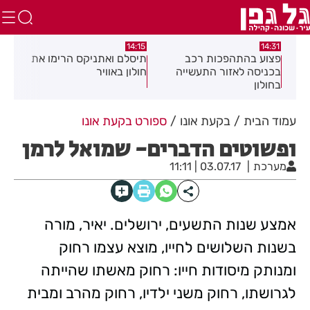
:05
14:15
14:31
מה
פצוע בהתהפכות רכב
תיסלם ואתניקס הרימו את
פצו
בכניסה לאזור התעשייה
חולון באוויר
חול
בחולון
עמוד הבית
בקעת אונו
ספורט בקעת אונו
ופשוטים הדברים- שמואל לרמן
מערכת
03.07.17 | 11:11
אמצע שנות התשעים, ירושלים. יאיר, מורה
בשנות השלושים לחייו, מוצא עצמו רחוק
ומנותק מיסודות חייו: רחוק מאשתו שהייתה
לגרושתו, רחוק משני ילדיו, רחוק מהרב ומבית