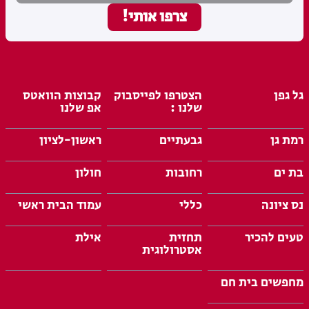
גל גפן
הצטרפו לפייסבוק
קבוצות הוואטס
שלנו :
אפ שלנו
רמת גן
גבעתיים
ראשון-לציון
בת ים
רחובות
חולון
נס ציונה
כללי
עמוד הבית ראשי
טעים להכיר
תחזית
אילת
אסטרולוגית
מחפשים בית חם