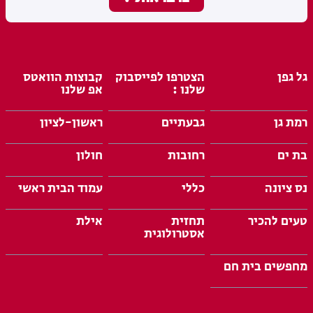
גל גפן
הצטרפו לפייסבוק
קבוצות הוואטס
שלנו :
אפ שלנו
רמת גן
גבעתיים
ראשון-לציון
בת ים
רחובות
חולון
נס ציונה
כללי
עמוד הבית ראשי
טעים להכיר
תחזית
אילת
אסטרולוגית
מחפשים בית חם