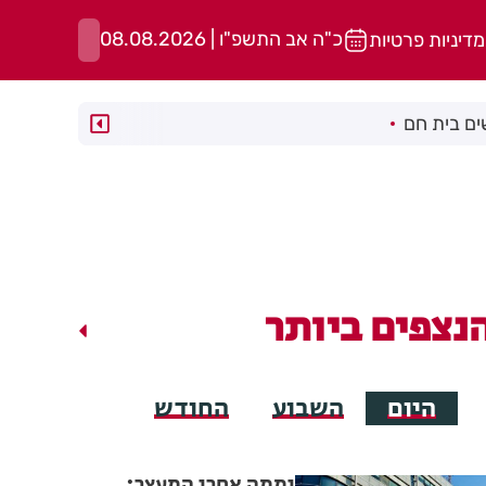
כ"ה אב התשפ"ו | 08.08.2026
מדיניות פרטיות
ם בית חם
נצפים ביותר
היום
השבוע
החודש
יממה אחרי המעצר: