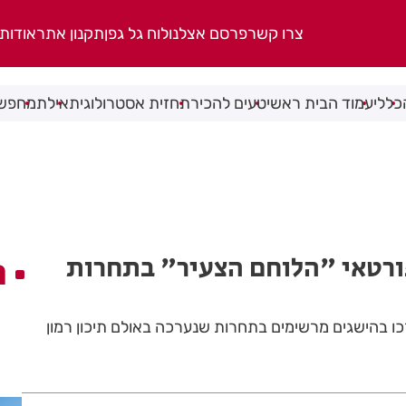
צרו קשר
פרסם אצלנו
לוח גל גפן
תקנון אתר
אודות
כללי
עמוד הבית ראשי
טעים להכיר
תחזית אסטרולוגית
אילת
מחפשי
פורטאי "הלוחם הצעיר" בתחרות
ה
 זכו בהישגים מרשימים בתחרות שנערכה באולם תיכון רמון