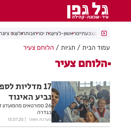
רמת גן
גבעתיים
ראשון-לציון
בת ים
רחובות
חולון
נס ציונה
עמוד הבית
תגיות
הלוחם צעיר
הלוחם צעיר
17 מדליות לס
גביע האיגוד
26 ספורטאים מהמועדון
בגדרה
מערכת האתר
13.07.25