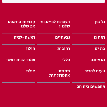
גל גפן
הצטרפו לפייסבוק
קבוצות הוואטס
שלנו :
אפ שלנו
רמת גן
גבעתיים
ראשון-לציון
בת ים
רחובות
חולון
נס ציונה
כללי
עמוד הבית ראשי
טעים להכיר
תחזית
אילת
אסטרולוגית
מחפשים בית חם