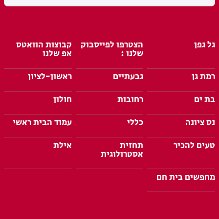
גל גפן
הצטרפו לפייסבוק
קבוצות הוואטס
שלנו :
אפ שלנו
רמת גן
גבעתיים
ראשון-לציון
בת ים
רחובות
חולון
נס ציונה
כללי
עמוד הבית ראשי
טעים להכיר
תחזית
אילת
אסטרולוגית
מחפשים בית חם