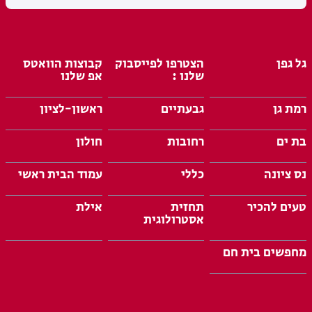
גל גפן
הצטרפו לפייסבוק
קבוצות הוואטס
שלנו :
אפ שלנו
רמת גן
גבעתיים
ראשון-לציון
בת ים
רחובות
חולון
נס ציונה
כללי
עמוד הבית ראשי
טעים להכיר
תחזית
אילת
אסטרולוגית
מחפשים בית חם