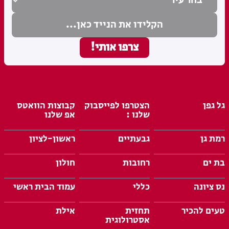
גל גפן
הצטרפו לפייסבוק
קבוצות הוואטס
שלנו :
אפ שלנו
רמת גן
גבעתיים
ראשון-לציון
בת ים
רחובות
חולון
נס ציונה
כללי
עמוד הבית ראשי
טעים להכיר
תחזית
אילת
אסטרולוגית