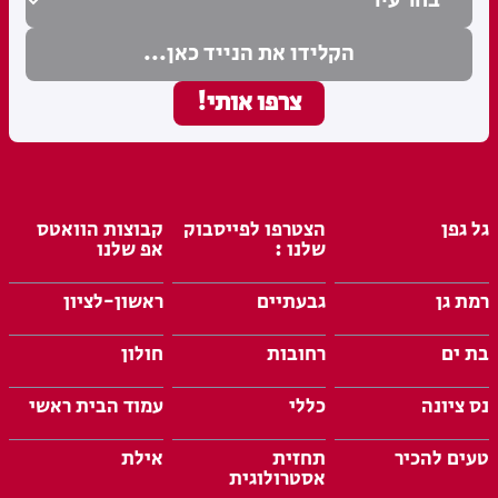
גל גפן
הצטרפו לפייסבוק
קבוצות הוואטס
שלנו :
אפ שלנו
רמת גן
גבעתיים
ראשון-לציון
בת ים
רחובות
חולון
נס ציונה
כללי
עמוד הבית ראשי
טעים להכיר
תחזית
אילת
אסטרולוגית