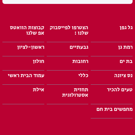
גל גפן
הצטרפו לפייסבוק
קבוצות הוואטס
שלנו :
אפ שלנו
רמת גן
גבעתיים
ראשון-לציון
בת ים
רחובות
חולון
נס ציונה
כללי
עמוד הבית ראשי
טעים להכיר
תחזית
אילת
אסטרולוגית
מחפשים בית חם