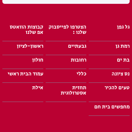
גל גפן
הצטרפו לפייסבוק
קבוצות הוואטס
שלנו :
אפ שלנו
רמת גן
גבעתיים
ראשון-לציון
בת ים
רחובות
חולון
נס ציונה
כללי
עמוד הבית ראשי
טעים להכיר
תחזית
אילת
אסטרולוגית
מחפשים בית חם