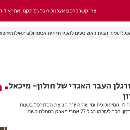
צרו קשר
פרסם אצלנו
לוח גל גפן
תקנון אתר
אודות
כללי
עמוד הבית ראשי
טעים להכיר
תחזית אסטרולוגית
אילת
מחפשי
רגלן העבר האגדי של חולון- מיכאל
ה
ן
ולון המיתולוגית ומי שהיה יו"ר קבוצת הכדורסל בשנות