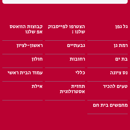
גל גפן
הצטרפו לפייסבוק
קבוצות הוואטס
שלנו :
אפ שלנו
רמת גן
גבעתיים
ראשון-לציון
בת ים
רחובות
חולון
נס ציונה
כללי
עמוד הבית ראשי
טעים להכיר
תחזית
אילת
אסטרולוגית
מחפשים בית חם