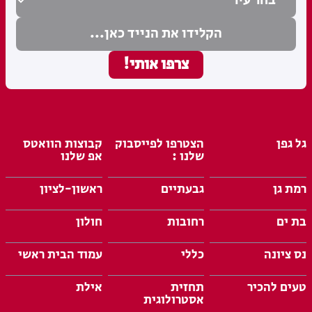
גל גפן
הצטרפו לפייסבוק
קבוצות הוואטס
שלנו :
אפ שלנו
רמת גן
גבעתיים
ראשון-לציון
בת ים
רחובות
חולון
נס ציונה
כללי
עמוד הבית ראשי
טעים להכיר
תחזית
אילת
אסטרולוגית