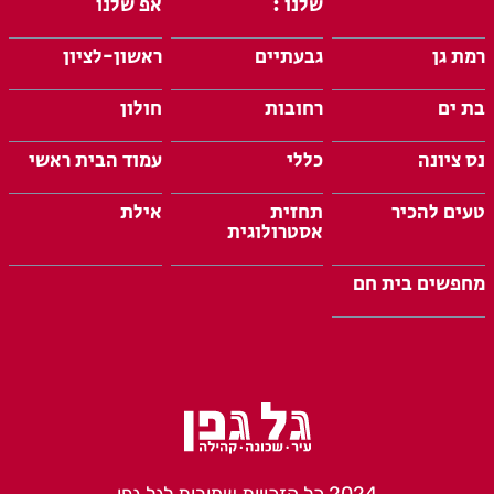
שלנו :
אפ שלנו
רמת גן
גבעתיים
ראשון-לציון
בת ים
רחובות
חולון
נס ציונה
כללי
עמוד הבית ראשי
טעים להכיר
תחזית
אילת
אסטרולוגית
מחפשים בית חם