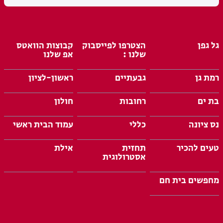
גל גפן
הצטרפו לפייסבוק
קבוצות הוואטס
שלנו :
אפ שלנו
רמת גן
גבעתיים
ראשון-לציון
בת ים
רחובות
חולון
נס ציונה
כללי
עמוד הבית ראשי
טעים להכיר
תחזית
אילת
אסטרולוגית
מחפשים בית חם